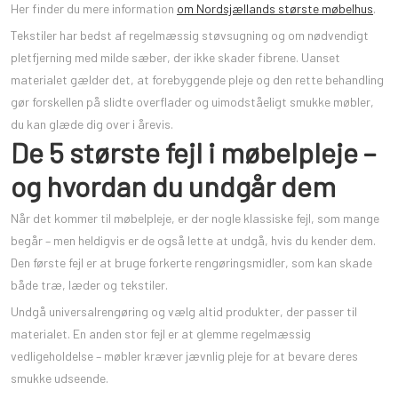
Her finder du mere information
om Nordsjællands største møbelhus
.
Tekstiler har bedst af regelmæssig støvsugning og om nødvendigt
pletfjerning med milde sæber, der ikke skader fibrene. Uanset
materialet gælder det, at forebyggende pleje og den rette behandling
gør forskellen på slidte overflader og uimodståeligt smukke møbler,
du kan glæde dig over i årevis.
De 5 største fejl i møbelpleje –
og hvordan du undgår dem
Når det kommer til møbelpleje, er der nogle klassiske fejl, som mange
begår – men heldigvis er de også lette at undgå, hvis du kender dem.
Den første fejl er at bruge forkerte rengøringsmidler, som kan skade
både træ, læder og tekstiler.
Undgå universalrengøring og vælg altid produkter, der passer til
materialet. En anden stor fejl er at glemme regelmæssig
vedligeholdelse – møbler kræver jævnlig pleje for at bevare deres
smukke udseende.