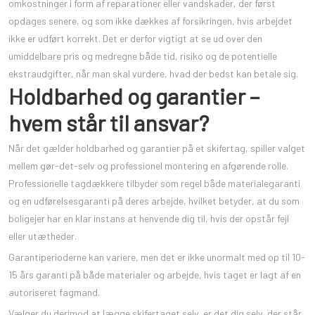
omkostninger i form af reparationer eller vandskader, der først
opdages senere, og som ikke dækkes af forsikringen, hvis arbejdet
ikke er udført korrekt. Det er derfor vigtigt at se ud over den
umiddelbare pris og medregne både tid, risiko og de potentielle
ekstraudgifter, når man skal vurdere, hvad der bedst kan betale sig.
Holdbarhed og garantier –
hvem står til ansvar?
Når det gælder holdbarhed og garantier på et skifertag, spiller valget
mellem gør-det-selv og professionel montering en afgørende rolle.
Professionelle tagdækkere tilbyder som regel både materialegaranti
og en udførelsesgaranti på deres arbejde, hvilket betyder, at du som
boligejer har en klar instans at henvende dig til, hvis der opstår fejl
eller utætheder.
Garantiperioderne kan variere, men det er ikke unormalt med op til 10-
15 års garanti på både materialer og arbejde, hvis taget er lagt af en
autoriseret fagmand.
Vælger du derimod at lægge skifertaget selv, er det dig selv, der står