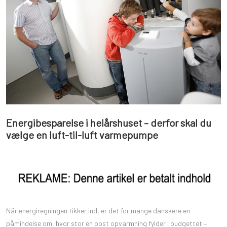
Energibesparelse i helårshuset – derfor skal du
vælge en luft-til-luft varmepumpe
Når energiregningen tikker ind, er det for mange danskere en
påmindelse om, hvor stor en post opvarmning fylder i budgettet –