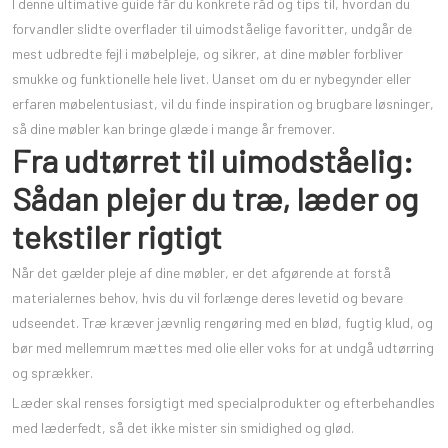
I denne ultimative guide får du konkrete råd og tips til, hvordan du
forvandler slidte overflader til uimodståelige favoritter, undgår de
mest udbredte fejl i møbelpleje, og sikrer, at dine møbler forbliver
smukke og funktionelle hele livet. Uanset om du er nybegynder eller
erfaren møbelentusiast, vil du finde inspiration og brugbare løsninger,
så dine møbler kan bringe glæde i mange år fremover.
Fra udtørret til uimodståelig:
Sådan plejer du træ, læder og
tekstiler rigtigt
Når det gælder pleje af dine møbler, er det afgørende at forstå
materialernes behov, hvis du vil forlænge deres levetid og bevare
udseendet. Træ kræver jævnlig rengøring med en blød, fugtig klud, og
bør med mellemrum mættes med olie eller voks for at undgå udtørring
og sprækker.
Læder skal renses forsigtigt med specialprodukter og efterbehandles
med læderfedt, så det ikke mister sin smidighed og glød.