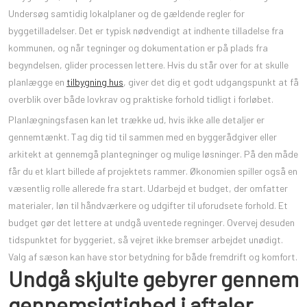
Undersøg samtidig lokalplaner og de gældende regler for
byggetilladelser. Det er typisk nødvendigt at indhente tilladelse fra
kommunen, og når tegninger og dokumentation er på plads fra
begyndelsen, glider processen lettere. Hvis du står over for at skulle
planlægge en
tilbygning hus
, giver det dig et godt udgangspunkt at få
overblik over både lovkrav og praktiske forhold tidligt i forløbet.
Planlægningsfasen kan let trække ud, hvis ikke alle detaljer er
gennemtænkt. Tag dig tid til sammen med en byggerådgiver eller
arkitekt at gennemgå plantegninger og mulige løsninger. På den måde
får du et klart billede af projektets rammer. Økonomien spiller også en
væsentlig rolle allerede fra start. Udarbejd et budget, der omfatter
materialer, løn til håndværkere og udgifter til uforudsete forhold. Et
budget gør det lettere at undgå uventede regninger. Overvej desuden
tidspunktet for byggeriet, så vejret ikke bremser arbejdet unødigt.
Valg af sæson kan have stor betydning for både fremdrift og komfort.
Undgå skjulte gebyrer gennem
gennemsigtighed i aftaler