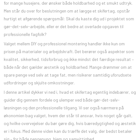
for mange husejere, der ønsker både holdbarhed og et smukt udtryk.
Men står du over for beslutningen om at lægge et skifertag, opstår
hurtigt et afgørende spørgsmål: Skal du kaste dig ud i projektet som
gør-det-selv-arbejde, eller er det bedre at overlade opgaven til
professionelle fagfolk?
Valget mellem DIY og professionel montering handler ikke kun om
prisen på materialer og arbejdskraft. Det berører også aspekter som
kvalitet, sikkerhed, tidsforbrug og ikke mindst det færdige resultat –
både når det gælder æstetik og holdbarhed. Mange drømmer om at
spare penge ved selv at tage fat, men risikerer samtidig uforudsete
udfordringer og skjulte omkostninger.
I denne artikel dykker vi ned i, hvad et skifertag egentlig indebærer, og
guider dig gennem fordele og ulemper ved både gør-det-selv-
løsningen og den professionelle tilgang. Vi ser også nærmere på
økonomien bag valget, hvem der står til ansvar, hvis noget går galt,
og hvilke overvejelser du bør gøre dig, hvis bæredygtighed og æstetik
er i fokus. Med denne viden kan du træffe det valg, der bedst betaler
sig – for både pengepung, hjem og samvittighed.