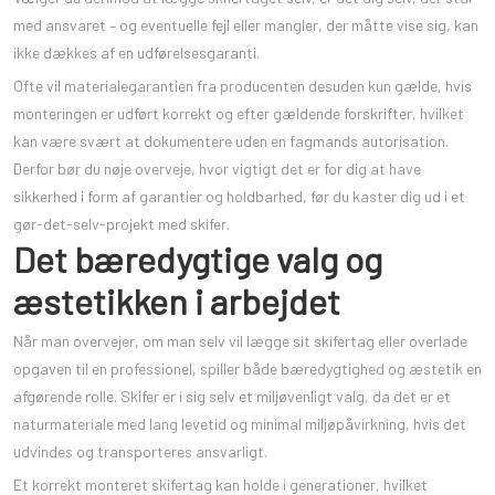
med ansvaret – og eventuelle fejl eller mangler, der måtte vise sig, kan
ikke dækkes af en udførelsesgaranti.
Ofte vil materialegarantien fra producenten desuden kun gælde, hvis
monteringen er udført korrekt og efter gældende forskrifter, hvilket
kan være svært at dokumentere uden en fagmands autorisation.
Derfor bør du nøje overveje, hvor vigtigt det er for dig at have
sikkerhed i form af garantier og holdbarhed, før du kaster dig ud i et
gør-det-selv-projekt med skifer.
Det bæredygtige valg og
æstetikken i arbejdet
Når man overvejer, om man selv vil lægge sit skifertag eller overlade
opgaven til en professionel, spiller både bæredygtighed og æstetik en
afgørende rolle. Skifer er i sig selv et miljøvenligt valg, da det er et
naturmateriale med lang levetid og minimal miljøpåvirkning, hvis det
udvindes og transporteres ansvarligt.
Et korrekt monteret skifertag kan holde i generationer, hvilket