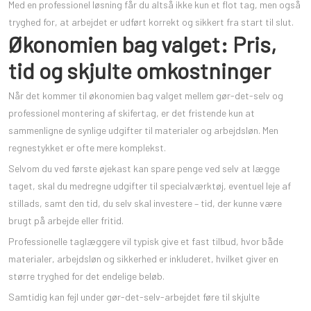
Med en professionel løsning får du altså ikke kun et flot tag, men også
tryghed for, at arbejdet er udført korrekt og sikkert fra start til slut.
Økonomien bag valget: Pris,
tid og skjulte omkostninger
Når det kommer til økonomien bag valget mellem gør-det-selv og
professionel montering af skifertag, er det fristende kun at
sammenligne de synlige udgifter til materialer og arbejdsløn. Men
regnestykket er ofte mere komplekst.
Selvom du ved første øjekast kan spare penge ved selv at lægge
taget, skal du medregne udgifter til specialværktøj, eventuel leje af
stillads, samt den tid, du selv skal investere – tid, der kunne være
brugt på arbejde eller fritid.
Professionelle taglæggere vil typisk give et fast tilbud, hvor både
materialer, arbejdsløn og sikkerhed er inkluderet, hvilket giver en
større tryghed for det endelige beløb.
Samtidig kan fejl under gør-det-selv-arbejdet føre til skjulte