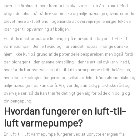
især i helårshuset, hvor komforten skal være i top året rundt. Med
stigende fokus på både økonomiske og miljømæssige gevinster er det
blevet mere aktuelt end nogensinde at overveje nye, energieffektive
løsninger til opvarmning af boligen.
En af de mest populære løsninger på markedet i dag er luft-til-luft
varmepumpen. Denne teknologi har vundet indpas i mange danske
hjem, ikke kun på grund af de potentielle besparelser, men også fordi
den bidrager til den grønne omstilling. I denne artikel dykker vi ned i,
hvorfor du bør overveje en luft-til-luft varmepumpe til dit helårshus,
hvordan teknologien fungerer, og hvilke fordele – både økonomiske og
miljømæssige – du kan opnå. Vi giver dig samtidig praktiske råd og
overvejelser, så du kan træffe det rigtige valg for både din bolig og
din pengepung.
Hvordan fungerer en luft-til-
luft varmepumpe?
En luft-til-luft varmepumpe fungerer ved at udnytte energien fra