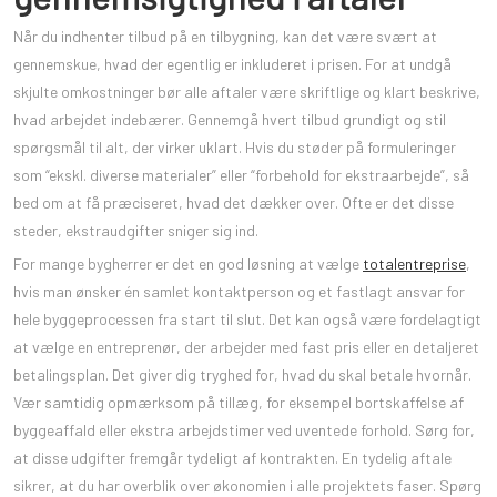
Når du indhenter tilbud på en tilbygning, kan det være svært at
gennemskue, hvad der egentlig er inkluderet i prisen. For at undgå
skjulte omkostninger bør alle aftaler være skriftlige og klart beskrive,
hvad arbejdet indebærer. Gennemgå hvert tilbud grundigt og stil
spørgsmål til alt, der virker uklart. Hvis du støder på formuleringer
som “ekskl. diverse materialer” eller “forbehold for ekstraarbejde”, så
bed om at få præciseret, hvad det dækker over. Ofte er det disse
steder, ekstraudgifter sniger sig ind.
For mange bygherrer er det en god løsning at vælge
totalentreprise
,
hvis man ønsker én samlet kontaktperson og et fastlagt ansvar for
hele byggeprocessen fra start til slut. Det kan også være fordelagtigt
at vælge en entreprenør, der arbejder med fast pris eller en detaljeret
betalingsplan. Det giver dig tryghed for, hvad du skal betale hvornår.
Vær samtidig opmærksom på tillæg, for eksempel bortskaffelse af
byggeaffald eller ekstra arbejdstimer ved uventede forhold. Sørg for,
at disse udgifter fremgår tydeligt af kontrakten. En tydelig aftale
sikrer, at du har overblik over økonomien i alle projektets faser. Spørg