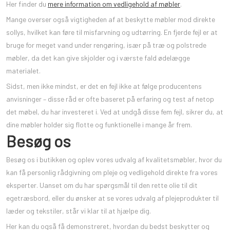
Her finder du
mere information om vedligehold af møbler
.
Mange overser også vigtigheden af at beskytte møbler mod direkte
sollys, hvilket kan føre til misfarvning og udtørring. En fjerde fejl er at
bruge for meget vand under rengøring, især på træ og polstrede
møbler, da det kan give skjolder og i værste fald ødelægge
materialet.
Sidst, men ikke mindst, er det en fejl ikke at følge producentens
anvisninger – disse råd er ofte baseret på erfaring og test af netop
det møbel, du har investeret i. Ved at undgå disse fem fejl, sikrer du, at
dine møbler holder sig flotte og funktionelle i mange år frem.
Besøg os
Besøg os i butikken og oplev vores udvalg af kvalitetsmøbler, hvor du
kan få personlig rådgivning om pleje og vedligehold direkte fra vores
eksperter. Uanset om du har spørgsmål til den rette olie til dit
egetræsbord, eller du ønsker at se vores udvalg af plejeprodukter til
læder og tekstiler, står vi klar til at hjælpe dig.
Her kan du også få demonstreret, hvordan du bedst beskytter og