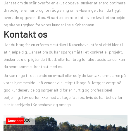
Uanset om du står overfor en akut opgave, ønsker at energioptimere
din bolig, eller har brug for rådgivning om el-løsninger, kan du trygt
overlade opgaven til os. Vi sætter en ære i at levere kvalitetsarbejde
og skabe tryghed for vores kunder i hele København.
Kontakt os
Har du brug for en erfaren elektriker i København, står vi altid klar til
at hjælpe dig. Uanset om du har spørgsmål til et konkret el-projekt,
ønsker et uforpligtende tilbud, eller har brug for akut assistance, kan
du nemt komme i kontakt med os.
Du kan ringe til os, sende en e-mail eller udfylde kontaktformularen på
vores hjemmeside – så vender vi hurtigt tilbage. Vi lægger vægt på
god kundeservice og sørger altid for en hurtig og professionel
betjening. Tøv derfor ikke med at tage fat i os, hvis du har behov for
elektrikerhjælp i København og omegn.
6
,
maj
,
2026
Annonce