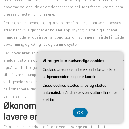
opvarme boligen, da de omdanner energien i udeluften til varme, som
blæses direkte ind i rummene.
Dette giver en behagelig og jævn varmefordeling, som kan tilpasses
efter behov via fjernbetjening eller app-styring. Samtidig fungerer
mange modeller også som aircondition om sommeren, så du får både
opvarmning og køling i ét og samme system.
Derudover kræver installationen af en luft-til-luft varmepumpe
sjældent store indgreb i huset, hvilket gør den til en fleksibel løsning –
Vi bruger kun nødvendige cookies
også i ældre boliger uden eksisterende varmeanlæg. Endelig er luft-
Cookies anvendes udelukkende for at sikre,
til-luft varmepumper kendt for deres høje driftssikkerhed og lave
at hjemmesiden fungerer korrekt.
vedligeholdelsesbehov, hvilket gør dem til et attraktivt valg for
Disse cookies sættes af os og slettes
helårsbeboere, der ønsker en både komfortabel og energibesparende
automatisk, når din session slutter eller efter
varmeløsning.
kort tid.
Økonomiske besparelser og
OK
lavere energiforbrug
En af de mest markante fordele ved at vælge en luft-til-luft