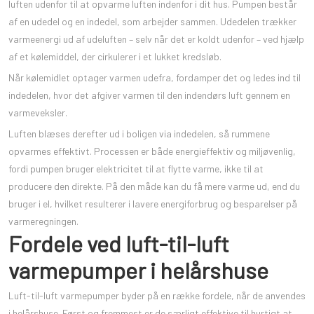
luften udenfor til at opvarme luften indenfor i dit hus. Pumpen består
af en udedel og en indedel, som arbejder sammen. Udedelen trækker
varmeenergi ud af udeluften – selv når det er koldt udenfor – ved hjælp
af et kølemiddel, der cirkulerer i et lukket kredsløb.
Når kølemidlet optager varmen udefra, fordamper det og ledes ind til
indedelen, hvor det afgiver varmen til den indendørs luft gennem en
varmeveksler.
Luften blæses derefter ud i boligen via indedelen, så rummene
opvarmes effektivt. Processen er både energieffektiv og miljøvenlig,
fordi pumpen bruger elektricitet til at flytte varme, ikke til at
producere den direkte. På den måde kan du få mere varme ud, end du
bruger i el, hvilket resulterer i lavere energiforbrug og besparelser på
varmeregningen.
Fordele ved luft-til-luft
varmepumper i helårshuse
Luft-til-luft varmepumper byder på en række fordele, når de anvendes
i helårshuse. Først og fremmest er de særligt effektive til hurtigt at