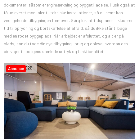
dokumenter, såsom energimærkning og byggetilladelse. Husk også at
få udleveret manualer til tekniske installationer, så du nemt kan
vedligeholde tilbygningen fremover. Sørg for, at tidsplanen inkluderer
tid til oprydning og bortskaffelse af affald, så du ikke står tilbage
med en rodet byggeplads. Når arbejdet er afsluttet, og alt er på
plads, kan du tage din nye tilbygning i brug og opleve, hvordan den
bidrager til boligens samlede udtryk og funktionalitet.
19
,
jun
,
2026
Annonce