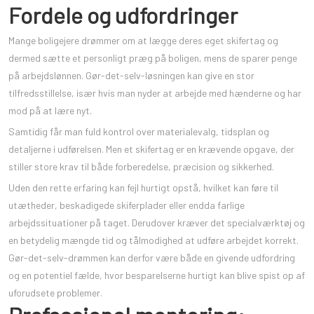
Fordele og udfordringer
Mange boligejere drømmer om at lægge deres eget skifertag og
dermed sætte et personligt præg på boligen, mens de sparer penge
på arbejdslønnen. Gør-det-selv-løsningen kan give en stor
tilfredsstillelse, især hvis man nyder at arbejde med hænderne og har
mod på at lære nyt.
Samtidig får man fuld kontrol over materialevalg, tidsplan og
detaljerne i udførelsen. Men et skifertag er en krævende opgave, der
stiller store krav til både forberedelse, præcision og sikkerhed.
Uden den rette erfaring kan fejl hurtigt opstå, hvilket kan føre til
utætheder, beskadigede skiferplader eller endda farlige
arbejdssituationer på taget. Derudover kræver det specialværktøj og
en betydelig mængde tid og tålmodighed at udføre arbejdet korrekt.
Gør-det-selv-drømmen kan derfor være både en givende udfordring
og en potentiel fælde, hvor besparelserne hurtigt kan blive spist op af
uforudsete problemer.