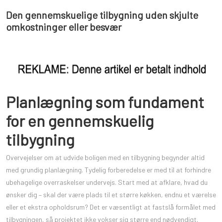
Den gennemskuelige tilbygning uden skjulte
omkostninger eller besvær
Planlægning som fundament
for en gennemskuelig
tilbygning
Overvejelser om at udvide boligen med en tilbygning begynder altid
med grundig planlægning. Tydelig forberedelse er med til at forhindre
ubehagelige overraskelser undervejs. Start med at afklare, hvad du
ønsker dig – skal der være plads til et større køkken, endnu et værelse
eller et ekstra opholdsrum? Det er væsentligt at fastslå formålet med
tilbygningen, så projektet ikke vokser sig større end nødvendigt.