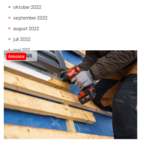
oktober 2022
september 2022
august 2022
juli 2022
maj 202
30
,
jul
,
2026
Annonce