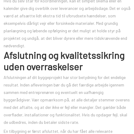
Hvis du selv står for koordineringen, kan et simpelt skema eller en
kalender give dig overblik over leverancer og arbejdsdage. Det er også
værd at afsætte lidt ekstra tid til uforudsete hændelser, som
eksempelvis dårligt vejr eller forsinkede materialer. Med grundig
planlægning og løbende opfølgning er det muligt at holde styr på
projektet og undgå, at det bliver dyrere eller mere tidskrævende end
nødvendigt.
Afslutning og kvalitetssikring
uden overraskelser
Afslutningen af dit byggeprojekt har stor betydning for det endelige
resultat. Inden afleveringen bør du gå det færdige arbejde igennem
sammen med entreprenøren og eventuelt en uafhængig
byggerådgiver. Vær opmærksom på, at alle detaljer stemmer overens
med det aftalte, og at der ikke er fejl eller mangler. Det gælder både
overflader, installationer og funktionalitet. Hvis du opdager fejl, skal
de udbedres, inden du betaler sidste rate.
En tilbygning er først afsluttet, når du har fået alle relevante