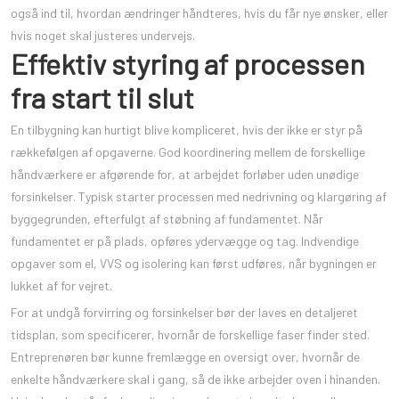
også ind til, hvordan ændringer håndteres, hvis du får nye ønsker, eller
hvis noget skal justeres undervejs.
Effektiv styring af processen
fra start til slut
En tilbygning kan hurtigt blive kompliceret, hvis der ikke er styr på
rækkefølgen af opgaverne. God koordinering mellem de forskellige
håndværkere er afgørende for, at arbejdet forløber uden unødige
forsinkelser. Typisk starter processen med nedrivning og klargøring af
byggegrunden, efterfulgt af støbning af fundamentet. Når
fundamentet er på plads, opføres ydervægge og tag. Indvendige
opgaver som el, VVS og isolering kan først udføres, når bygningen er
lukket af for vejret.
For at undgå forvirring og forsinkelser bør der laves en detaljeret
tidsplan, som specificerer, hvornår de forskellige faser finder sted.
Entreprenøren bør kunne fremlægge en oversigt over, hvornår de
enkelte håndværkere skal i gang, så de ikke arbejder oven i hinanden.