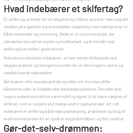
Hvad indebærer et skifertag?
Et skifertag er kendt for sin elegante og tidløse æstetik, men bag det
smukke ydre gemmer sig en kompleks tagløsning med særlige krav til
både materialer og montering. Skifer er et naturmateriale, der
udmærker sig ved sin styrke og holdbarhed, og et korrekt lagt
skifertag kan holde i generationer.
Selve konstruktionen indebærer, at hver enkelt skiferplade skal
lægges præcist og fastgøres korrekt for at sikre tagets tætte og
vandafvisende egenskaber.
Det kræver ofte specialværktøj og viden om, hvordan skifer
håndteres uden at knække eller beskadige pladerne. Desuden skal
tagets underkonstruktion være solid og egnet til at bære vægten af
skiferen, som er tungere end mange andre tagmaterialer. Alt i alt
indebærer et skifertag både nøje planlægning, præcision og brug af
kvalitetsmaterialer for at opnå et langtidsholdbart og flot resultat.
Gør-det-selv-drømmen: