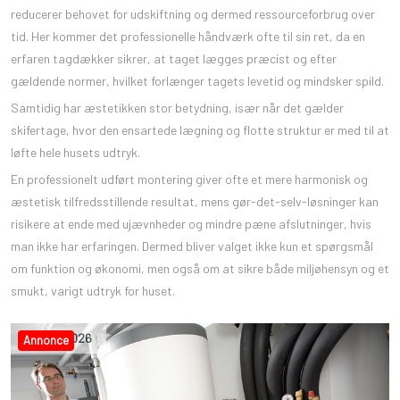
reducerer behovet for udskiftning og dermed ressourceforbrug over
tid. Her kommer det professionelle håndværk ofte til sin ret, da en
erfaren tagdækker sikrer, at taget lægges præcist og efter
gældende normer, hvilket forlænger tagets levetid og mindsker spild.
Samtidig har æstetikken stor betydning, især når det gælder
skifertage, hvor den ensartede lægning og flotte struktur er med til at
løfte hele husets udtryk.
En professionelt udført montering giver ofte et mere harmonisk og
æstetisk tilfredsstillende resultat, mens gør-det-selv-løsninger kan
risikere at ende med ujævnheder og mindre pæne afslutninger, hvis
man ikke har erfaringen. Dermed bliver valget ikke kun et spørgsmål
om funktion og økonomi, men også om at sikre både miljøhensyn og et
smukt, varigt udtryk for huset.
2
,
apr
,
2026
Annonce