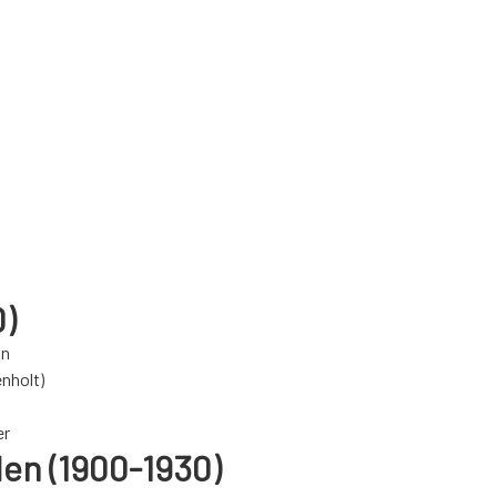
)
vn
enholt)
er
en (1900-1930)