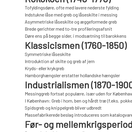
Tofyldingsdøre, ofte med lavere nederste fylding
Indstukne låse med greb og låseskilte i messing
Asymmetriske låseskilte og æggeformede greb
Brede gerichter med to-tre profileringsafsnit
Døre ens på begge sider, i modsætning til barokkens
Klassicismen (1760-1850)
Symmetriske låseskilte
Introduktion af skilte og greb af jern
Kryds- eller krykgreb
Hamborghængsler erstatter hollandske hængsler
Industrialismen (1870-1900
Messinggreb fortsat populære, især uden for Københa
I København: Greb i horn, ben og hårdt træ (f.eks. pokk
Spidsgreb og knippelgreb bliver udbredt
Massefabrikerede beslag introduceres som katalogvar
Før- og mellemkrigsperiod