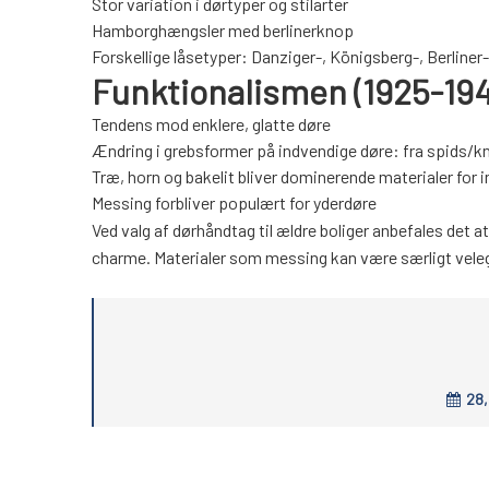
Stor variation i dørtyper og stilarter
Hamborghængsler med berlinerknop
Forskellige låsetyper: Danziger-, Königsberg-, Berline
Funktionalismen (1925-194
Tendens mod enklere, glatte døre
Ændring i grebsformer på indvendige døre: fra spids/kn
Træ, horn og bakelit bliver dominerende materialer for 
Messing forbliver populært for yderdøre
Ved valg af dørhåndtag til ældre boliger anbefales det a
charme. Materialer som messing kan være særligt velegn
28,