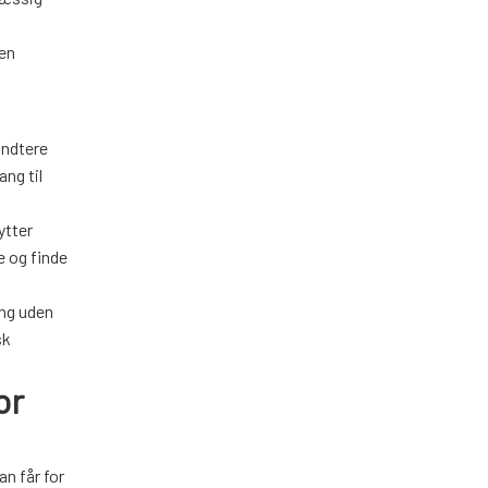
men
åndtere
ang til
ytter
e og finde
ing uden
sk
or
n får for