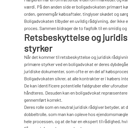
værdi. På den anden side er boligadvokaten primært køber
orden, gennemgår købsaftaler, tinglyser skødet og sørge
Boligadvokaten tilbyder en uvildig rådgivning, der ikke 
proces. Sammen bidrager de to fagfolk til en smidig og 
Retsbeskyttelse og juridi
styrker
Når det kommer til retsbeskyttelse og juridisk rådgivni
primære styrker ved en boligadvokat er deres dybdegåe
juridiske dokumenter, som ofte er en del af købsproce
Boligadvokaten sikrer, at alle kontrakter er i købers int
De kan identificere potentielle faldgruber eller uforuds
håndteres. Desuden kan en boligadvokat repræsentere køb
gennemført korrekt.
Deres rolle som en neutral juridisk rådgiver betyder, a
dobbeltrolle, som man kan opleve hos ejendomsmæglere.
hele processen, og at de har en ekspert til rådighed, hvi