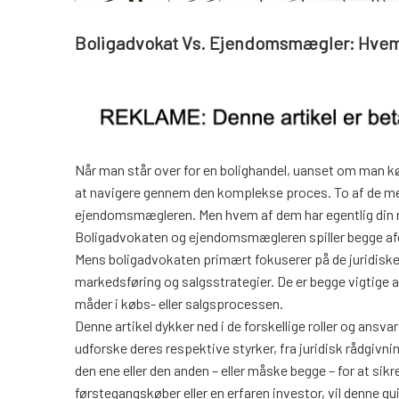
Boligadvokat Vs. Ejendomsmægler: Hvem
Når man står over for en bolighandel, uanset om man købe
at navigere gennem den komplekse proces. To af de me
ejendomsmægleren. Men hvem af dem har egentlig din ryg
Boligadvokaten og ejendomsmægleren spiller begge afgø
Mens boligadvokaten primært fokuserer på de juridisk
markedsføring og salgsstrategier. De er begge vigtige a
måder i købs- eller salgsprocessen.
Denne artikel dykker ned i de forskellige roller og an
udforske deres respektive styrker, fra juridisk rådgivning
den ene eller den anden – eller måske begge – for at sik
førstegangskøber eller en erfaren investor, vil denne g