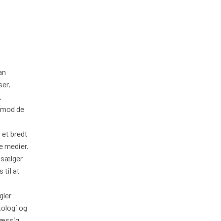
an
ser,
.
n mod de
 et bredt
e medier.
 sælger
 til at
gler
kologi og
mæssig