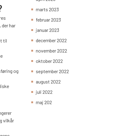
?
marts 2023
res
februar 2023
 der har
januar 2023
december 2022
 til
november 2022
de
oktober 2022
føring og
september 2022
august 2022
diske
juli 2022
maj 202
ngerer
 vilkår
igens