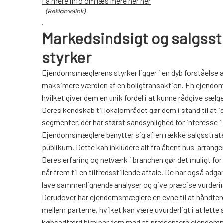
Få mere info om læs mere her her
.
Markedsindsigt og salgs
styrker
Ejendomsmæglerens styrker ligger i en dyb forståelse a
maksimere værdien af en boligtransaktion. En ejendoms
hvilket giver dem en unik fordel i at kunne rådgive sæ
Deres kendskab til lokalområdet gør dem i stand til at
segmenter, der har størst sandsynlighed for interesse 
Ejendomsmæglere benytter sig af en række salgsstrategier
publikum. Dette kan inkludere alt fra åbent hus-arrange
Deres erfaring og netværk i branchen gør det muligt fo
når frem til en tilfredsstillende aftale. De har også ad
lave sammenlignende analyser og give præcise vurder
Derudover har ejendomsmæglere en evne til at håndtere
mellem parterne, hvilket kan være uvurderligt i at lett
købsadfærd hjælper dem med at præsentere ejendomme