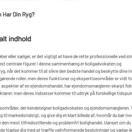
 Har Din Ryg?
r eller sælger, er det vigtigt at have de rette professionelle ved sin
st centrale figurer i denne sammenhæng er boligadvokaten og
, når det kommer til at sikre den bedste handel og beskytte dine i
rende roller, men deres funktioner og ekspertiseområder er vidt for
e aspekter af en ejendomshandel, har ejendomsmægleren skarpt fok
ktører, men deres indsatser kommer til udtryk på forskellige tidspu
svarsområder, der kendetegner boligadvokaten og ejendomsmægleren. V
 til markedsindsigt, og give dig et klart billede af, hvornår du bør in
re den mest tilfredsstillende og problemfri bolighandel. Uanset om du
uide hjælpe dig med at træffe velinformerede beslutninger og vælge d