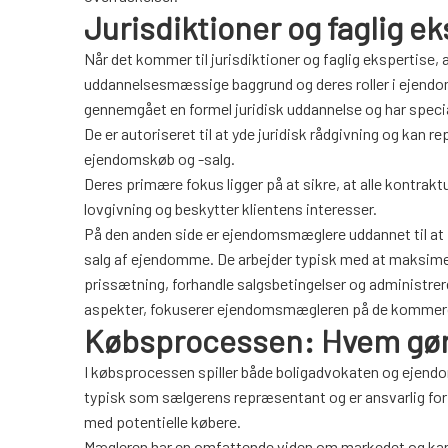
Jurisdiktioner og faglig ek
Når det kommer til jurisdiktioner og faglig ekspertise
uddannelsesmæssige baggrund og deres roller i ejendom
gennemgået en formel juridisk uddannelse og har specia
De er autoriseret til at yde juridisk rådgivning og kan r
ejendomskøb og -salg.
Deres primære fokus ligger på at sikre, at alle kontra
lovgivning og beskytter klientens interesser.
På den anden side er ejendomsmæglere uddannet til at
salg af ejendomme. De arbejder typisk med at maksime
prissætning, forhandle salgsbetingelser og administrer
aspekter, fokuserer ejendomsmægleren på de kommerc
Købsprocessen: Hvem gør
I købsprocessen spiller både boligadvokaten og ejend
typisk som sælgerens repræsentant og er ansvarlig for 
med potentielle købere.
Mægleren har en omfattende viden om markedet og kan 