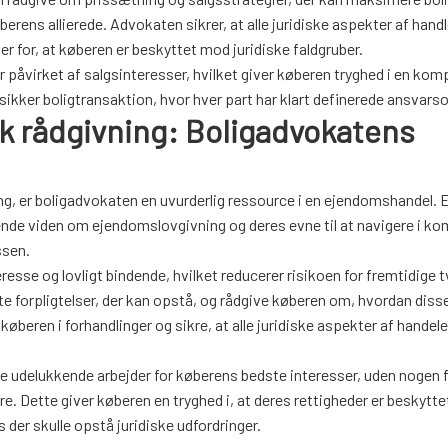
ens allierede. Advokaten sikrer, at alle juridiske aspekter af handle
r for, at køberen er beskyttet mod juridiske faldgruber.
er påvirket af salgsinteresser, hvilket giver køberen tryghed i en kom
sikker boligtransaktion, hvor hver part har klart definerede ansvars
sk rådgivning: Boligadvokatens
ng, er boligadvokaten en uvurderlig ressource i en ejendomshandel. E
nde viden om ejendomslovgivning og deres evne til at navigere i k
ssen.
eresse og lovligt bindende, hvilket reducerer risikoen for fremtidige t
ete forpligtelser, der kan opstå, og rådgive køberen om, hvordan diss
eren i forhandlinger og sikre, at alle juridiske aspekter af handele
t de udelukkende arbejder for køberens bedste interesser, uden nogen 
 Dette giver køberen en tryghed i, at deres rettigheder er beskytt
s der skulle opstå juridiske udfordringer.