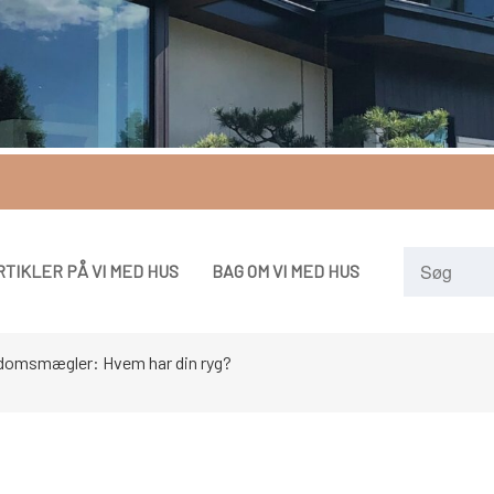
RTIKLER PÅ VI MED HUS
BAG OM VI MED HUS
ndomsmægler: Hvem har din ryg?