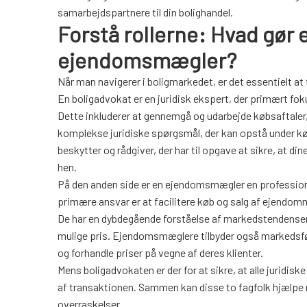
samarbejdspartnere til din bolighandel.
Forstå rollerne: Hvad gør 
ejendomsmægler?
Når man navigerer i boligmarkedet, er det essentielt at
En boligadvokat er en juridisk ekspert, der primært fokus
Dette inkluderer at gennemgå og udarbejde købsaftaler, 
komplekse juridiske spørgsmål, der kan opstå under kø
beskytter og rådgiver, der har til opgave at sikre, at di
hen.
På den anden side er en ejendomsmægler en profession
primære ansvar er at facilitere køb og salg af ejendo
De har en dybdegående forståelse af markedstendenser, pr
mulige pris. Ejendomsmæglere tilbyder også markedsfø
og forhandle priser på vegne af deres klienter.
Mens boligadvokaten er der for at sikre, at alle juridi
af transaktionen. Sammen kan disse to fagfolk hjælpe 
overraskelser.