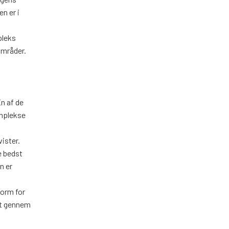
n er i
pleks
områder.
n af de
omplekse
vister.
e bedst
n er
form for
et gennem