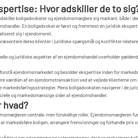
spertise: Hvor adskiller de to sig
, adskiller boligadvokater og ejendomsmæglere sig markant, både i de
shandler. En boligadvokat er først og fremmest en juridisk ekspert,
liseret sig i ejendomsret.
epræsentere deres klienter i juridiske spørgsmål og konflikter relateret
ktuelle og juridiske aspekter af en ejendomshandel overholder gælden
 forstå ejendomsmarkedet og besidder ekspertise inden for markeds
re værdien af en ejendomstransaktion ved at vejlede klienterne om
e markedsføringsstrategier. Mens boligadvokaten navigerer i de juri
ielle og markedsmæssige sider af ejendomshandler.
 hvad?
omsmægleren centrale, men forskellige roller. Ejendomsmægleren fu
at markedsføre boligen, arrangere fremvisninger og forhandle pris og
rådgive om prissætning og salgsstrategier, der kan maksimere bol