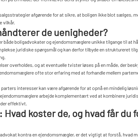
gsstrategier afgørende for at sikre, at boligen ikke blot sælges, 
 vilkår.
håndterer de uenigheder?
yder både boligadvokater og ejendomsmæglere unikke tilgange til at h
lekse juridiske spørgsmål og kan derfor tilbyde en struktureret tilg
ng.
telser overholdes, og at eventuelle tvister løses på en måde, der besk
 ejendomsmæglere ofte stor erfaring med at forhandle mellem partern
e parters interesser kan være afgørende for at opnå en mindelig løsn
g ejendomsmæglere arbejde komplementært ved at kombinere juridi
der effektivt.
Hvad koster de, og hvad får du f
advokat kontra en ejendomsmægler, er det vigtigt at forstå, hvad ma