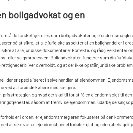
en boligadvokat og en
 forstå de forskellige roller, som boligadvokater og ejendomsmæglere 
erer på at sikre, at alle juridiske aspekter af en bolighandel er i ord
sikre at alle juridiske dokumenter er korrekte, og rådgive klienter o
bs- eller salgsprocessen. Boligadvokaten fungerer som din juridisk
ne rettigheder bliver overholdt, og at der ikke opstår juridiske proble
el, der er specialiseret i selve handlen af ejendommen. Ejendoms
mme ved at forbinde købere med sælgere.
isstrategier, og hvad der skal til for at få en ejendom solgt til den
ringstjenester, såsom at fremvise ejendommen, udarbejde salgsopst
ske forhold er i orden, er ejendomsmægleren fokuseret på den kommerci
med at sikre, at en ejendomshandel forløber glat og uden ubehagelig