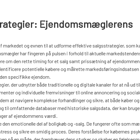
strategier: Ejendomsmæglerens
f markedet og evnen til at udforme effektive salgsstrategier, som k
mægler har fingeren på pulsen i forhold til aktuelle markedstenden
lgere om den rette timing for et salg samt prissætning af ejendommen
 identificere potentielle købere og målrette markedsføringsindsatse
i den specifikke ejendom.
, der udnytter både traditionelle og digitale kanaler for at nå ud til
menter og individuelle fremvisninger til online annoncering og social
r dem at navigere komplekse forhandlinger og sikre, at både køber og
gang til omfattende databaser med historiske salgsdata, der kan bruges
inger af ejendommens værdi.
 den emotionelle del af boligkøb og -salg. De fungerer ofte som mæ
e stress og sikre en smidig proces. Deres forståelse for købernes psy
n på en måde, der fremhæver dens styrker og skaber en følelses