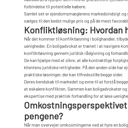
forbindelse til potentielle købere.
Samlet set er ejendomsmæglerens markedsindsigt og sal
sælges til den bedst mulige pris og på de mest favorable
Konfliktløsning: Hvordan 
Når det kommer til konfliktløsning i bolighandler, tilb
uenigheder. En boligadvokat er trænet i at navigere komp
konfliktløsning gennem juridisk rådgivning og forhandli
De kan hjælpe med at sikre, at alle kontraktlige forplig
klientens juridiske rettigheder. På den anden side har
praktiske løsninger, der kan tilfredsstille begge sider.
Deres kendskab til markedet og evne til at forstå begg
at eskalere konflikten. Sammen kan boligadvokater o
ekspertise med praktisk forhandling for at løse uenighe
Omkostningsperspektivet: 
pengene?
Når man overvejer omkostningerne ved at hyre en bolig