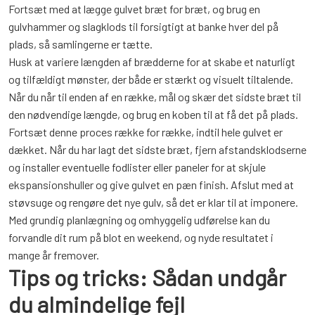
Fortsæt med at lægge gulvet bræt for bræt, og brug en
gulvhammer og slagklods til forsigtigt at banke hver del på
plads, så samlingerne er tætte.
Husk at variere længden af brædderne for at skabe et naturligt
og tilfældigt mønster, der både er stærkt og visuelt tiltalende.
Når du når til enden af en række, mål og skær det sidste bræt til
den nødvendige længde, og brug en koben til at få det på plads.
Fortsæt denne proces række for række, indtil hele gulvet er
dækket. Når du har lagt det sidste bræt, fjern afstandsklodserne
og installer eventuelle fodlister eller paneler for at skjule
ekspansionshuller og give gulvet en pæn finish. Afslut med at
støvsuge og rengøre det nye gulv, så det er klar til at imponere.
Med grundig planlægning og omhyggelig udførelse kan du
forvandle dit rum på blot en weekend, og nyde resultatet i
mange år fremover.
Tips og tricks: Sådan undgår
du almindelige fejl