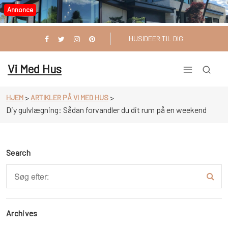
Videre
Annonce
til
indhold
HUSIDEER TIL DIG
Vi Med Hus
>
>
HJEM
ARTIKLER PÅ VI MED HUS
Diy gulvlægning: Sådan forvandler du dit rum på en weekend
Search
Archives