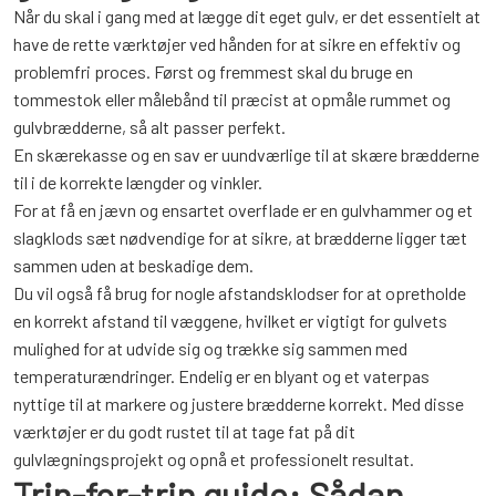
Når du skal i gang med at lægge dit eget gulv, er det essentielt at
have de rette værktøjer ved hånden for at sikre en effektiv og
problemfri proces. Først og fremmest skal du bruge en
tommestok eller målebånd til præcist at opmåle rummet og
gulvbrædderne, så alt passer perfekt.
En skærekasse og en sav er uundværlige til at skære brædderne
til i de korrekte længder og vinkler.
For at få en jævn og ensartet overflade er en gulvhammer og et
slagklods sæt nødvendige for at sikre, at brædderne ligger tæt
sammen uden at beskadige dem.
Du vil også få brug for nogle afstandsklodser for at opretholde
en korrekt afstand til væggene, hvilket er vigtigt for gulvets
mulighed for at udvide sig og trække sig sammen med
temperaturændringer. Endelig er en blyant og et vaterpas
nyttige til at markere og justere brædderne korrekt. Med disse
værktøjer er du godt rustet til at tage fat på dit
gulvlægningsprojekt og opnå et professionelt resultat.
Trin-for-trin guide: Sådan