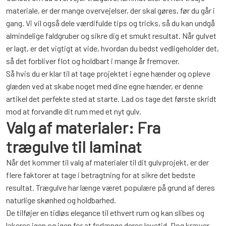
materiale, er der mange overvejelser, der skal gøres, før du går i
gang. Vi vil også dele værdifulde tips og tricks, så du kan undgå
almindelige faldgruber og sikre dig et smukt resultat. Når gulvet
er lagt, er det vigtigt at vide, hvordan du bedst vedligeholder det,
så det forbliver flot og holdbart i mange år fremover.
Så hvis du er klar til at tage projektet i egne hænder og opleve
glæden ved at skabe noget med dine egne hænder, er denne
artikel det perfekte sted at starte. Lad os tage det første skridt
mod at forvandle dit rum med et nyt gulv.
Valg af materialer: Fra
trægulve til laminat
Når det kommer til valg af materialer til dit gulvprojekt, er der
flere faktorer at tage i betragtning for at sikre det bedste
resultat. Trægulve har længe været populære på grund af deres
naturlige skønhed og holdbarhed.
De tilføjer en tidløs elegance til ethvert rum og kan slibes og
lakeres igen og igen for at forlænge deres levetid. Dog kræver