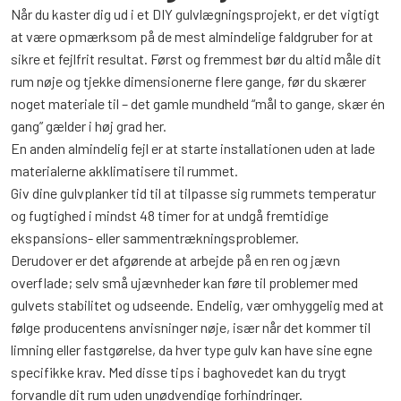
Når du kaster dig ud i et DIY gulvlægningsprojekt, er det vigtigt
at være opmærksom på de mest almindelige faldgruber for at
sikre et fejlfrit resultat. Først og fremmest bør du altid måle dit
rum nøje og tjekke dimensionerne flere gange, før du skærer
noget materiale til – det gamle mundheld “mål to gange, skær én
gang” gælder i høj grad her.
En anden almindelig fejl er at starte installationen uden at lade
materialerne akklimatisere til rummet.
Giv dine gulvplanker tid til at tilpasse sig rummets temperatur
og fugtighed i mindst 48 timer for at undgå fremtidige
ekspansions- eller sammentrækningsproblemer.
Derudover er det afgørende at arbejde på en ren og jævn
overflade; selv små ujævnheder kan føre til problemer med
gulvets stabilitet og udseende. Endelig, vær omhyggelig med at
følge producentens anvisninger nøje, især når det kommer til
limning eller fastgørelse, da hver type gulv kan have sine egne
specifikke krav. Med disse tips i baghovedet kan du trygt
forvandle dit rum uden unødvendige forhindringer.