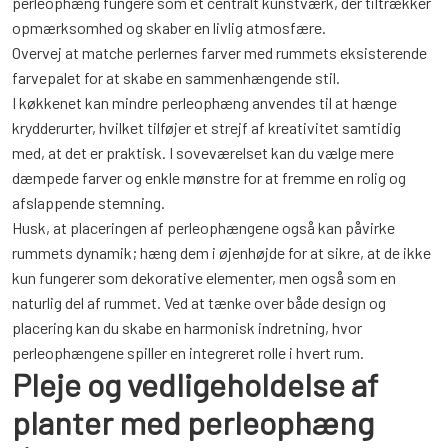
perleophæng fungere som et centralt kunstværk, der tiltrækker
opmærksomhed og skaber en livlig atmosfære.
Overvej at matche perlernes farver med rummets eksisterende
farvepalet for at skabe en sammenhængende stil.
I køkkenet kan mindre perleophæng anvendes til at hænge
krydderurter, hvilket tilføjer et strejf af kreativitet samtidig
med, at det er praktisk. I soveværelset kan du vælge mere
dæmpede farver og enkle mønstre for at fremme en rolig og
afslappende stemning.
Husk, at placeringen af perleophængene også kan påvirke
rummets dynamik; hæng dem i øjenhøjde for at sikre, at de ikke
kun fungerer som dekorative elementer, men også som en
naturlig del af rummet. Ved at tænke over både design og
placering kan du skabe en harmonisk indretning, hvor
perleophængene spiller en integreret rolle i hvert rum.
Pleje og vedligeholdelse af
planter med perleophæng