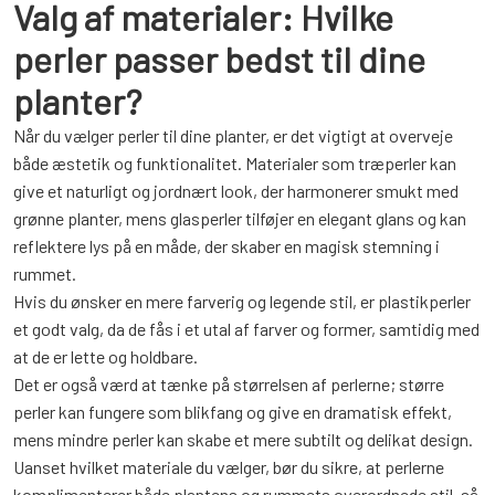
Valg af materialer: Hvilke
perler passer bedst til dine
planter?
Når du vælger perler til dine planter, er det vigtigt at overveje
både æstetik og funktionalitet. Materialer som træperler kan
give et naturligt og jordnært look, der harmonerer smukt med
grønne planter, mens glasperler tilføjer en elegant glans og kan
reflektere lys på en måde, der skaber en magisk stemning i
rummet.
Hvis du ønsker en mere farverig og legende stil, er plastikperler
et godt valg, da de fås i et utal af farver og former, samtidig med
at de er lette og holdbare.
Det er også værd at tænke på størrelsen af perlerne; større
perler kan fungere som blikfang og give en dramatisk effekt,
mens mindre perler kan skabe et mere subtilt og delikat design.
Uanset hvilket materiale du vælger, bør du sikre, at perlerne
komplimenterer både plantens og rummets overordnede stil, så