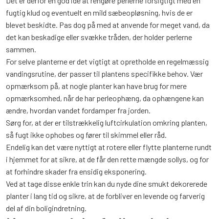
Det er derfor en god idé at rengøre perlerne forsigtigt med en
fugtig klud og eventuelt en mild sæbeopløsning, hvis de er
blevet beskidte. Pas dog på med at anvende for meget vand, da
det kan beskadige eller svække tråden, der holder perlerne
sammen.
For selve planterne er det vigtigt at opretholde en regelmæssig
vandingsrutine, der passer til plantens specifikke behov. Vær
opmærksom på, at nogle planter kan have brug for mere
opmærksomhed, når de har perleophæng, da ophængene kan
ændre, hvordan vandet fordamper fra jorden.
Sørg for, at der er tilstrækkelig luftcirkulation omkring planten,
så fugt ikke ophobes og fører til skimmel eller råd.
Endelig kan det være nyttigt at rotere eller flytte planterne rundt
i hjemmet for at sikre, at de får den rette mængde sollys, og for
at forhindre skader fra ensidig eksponering.
Ved at tage disse enkle trin kan du nyde dine smukt dekorerede
planter i lang tid og sikre, at de forbliver en levende og farverig
del af din boligindretning.