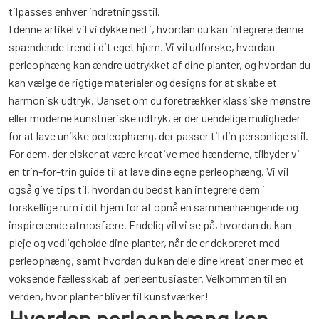
tilpasses enhver indretningsstil.
I denne artikel vil vi dykke ned i, hvordan du kan integrere denne
spændende trend i dit eget hjem. Vi vil udforske, hvordan
perleophæng kan ændre udtrykket af dine planter, og hvordan du
kan vælge de rigtige materialer og designs for at skabe et
harmonisk udtryk. Uanset om du foretrækker klassiske mønstre
eller moderne kunstneriske udtryk, er der uendelige muligheder
for at lave unikke perleophæng, der passer til din personlige stil.
For dem, der elsker at være kreative med hænderne, tilbyder vi
en trin-for-trin guide til at lave dine egne perleophæng. Vi vil
også give tips til, hvordan du bedst kan integrere dem i
forskellige rum i dit hjem for at opnå en sammenhængende og
inspirerende atmosfære. Endelig vil vi se på, hvordan du kan
pleje og vedligeholde dine planter, når de er dekoreret med
perleophæng, samt hvordan du kan dele dine kreationer med et
voksende fællesskab af perleentusiaster. Velkommen til en
verden, hvor planter bliver til kunstværker!
Hvordan perleophæng kan