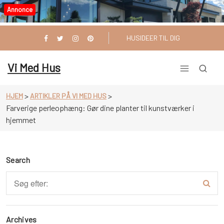
Videre
Annonce
til
indhold
HUSIDEER TIL DIG
Vi Med Hus
>
>
HJEM
ARTIKLER PÅ VI MED HUS
Farverige perleophæng: Gør dine planter til kunstværker i
hjemmet
Search
Archives