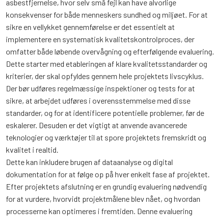
asbestfjernelse, hvor selv små fejl kan have alvorlige
konsekvenser for både menneskers sundhed og miljøet. For at
sikre en vellykket gennemførelse er det essentielt at
implementere en systematisk kvalitetskontrolproces, der
omfatter både løbende overvågning og efterfølgende evaluering.
Dette starter med etableringen af klare kvalitetsstandarder og
kriterier, der skal opfyldes gennem hele projektets livscyklus.
Der bør udføres regelmæssige inspektioner og tests for at
sikre, at arbejdet udføres i overensstemmelse med disse
standarder, og for at identificere potentielle problemer, før de
eskalerer. Desuden er det vigtigt at anvende avancerede
teknologier og værktøjer til at spore projektets fremskridt og
kvalitet i realtid.
Dette kan inkludere brugen af dataanalyse og digital
dokumentation for at følge op på hver enkelt fase af projektet.
Efter projektets afslutning er en grundig evaluering nødvendig
for at vurdere, hvorvidt projektmålene blev nået, og hvordan
processerne kan optimeres i fremtiden. Denne evaluering