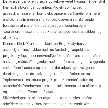
Det kræver derfor en præcis og velovervejet tilgang, når det skal
fjernes fra bygninger og anlæg. Projektstyring ved
asbestfjernelse er en kompleks opgave, der handler om mere
end blot at eliminere en risiko. Det kræver en omfattende
forståelse af materialet, detaljeret planlægning og en
koordineret indsats for at sikre, at arbejdet udføres sikkert og
effektivt.
Denne artikel, “Fra kaos til kontrol: Projektstyring ved
asbestfjernelse,” dykker ned i de forskellige aspekter af
projektstyring, der er nødvendige for at håndtere asbest på en
ansvarlig måde. Vi begynder med at udforske det grundlæggende
ved at forstå asbest og de risici, det udgør, og bevæger os
derefter gennem de nødvendige trin for at forberede og
implementere en robust projektplan. Kommunikation og
samarbejde fremhæves som centrale elementer i at sikre et glat
og succesfuldt fjernelsesforløb.
Sikkerhedsprotokoller er afgørende for at beskytte både
arbejdere og omgivelser, mens teknologiske værktøjer kan