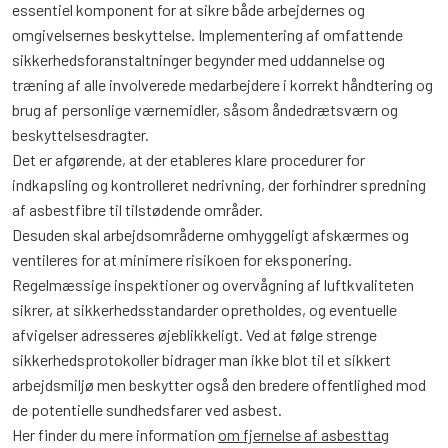
essentiel komponent for at sikre både arbejdernes og
omgivelsernes beskyttelse. Implementering af omfattende
sikkerhedsforanstaltninger begynder med uddannelse og
træning af alle involverede medarbejdere i korrekt håndtering og
brug af personlige værnemidler, såsom åndedrætsværn og
beskyttelsesdragter.
Det er afgørende, at der etableres klare procedurer for
indkapsling og kontrolleret nedrivning, der forhindrer spredning
af asbestfibre til tilstødende områder.
Desuden skal arbejdsområderne omhyggeligt afskærmes og
ventileres for at minimere risikoen for eksponering.
Regelmæssige inspektioner og overvågning af luftkvaliteten
sikrer, at sikkerhedsstandarder opretholdes, og eventuelle
afvigelser adresseres øjeblikkeligt. Ved at følge strenge
sikkerhedsprotokoller bidrager man ikke blot til et sikkert
arbejdsmiljø men beskytter også den bredere offentlighed mod
de potentielle sundhedsfarer ved asbest.
Her finder du mere information
om fjernelse af asbesttag