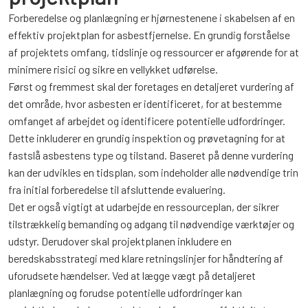
Forberedelse og planlægning er hjørnestenene i skabelsen af en
effektiv projektplan for asbestfjernelse. En grundig forståelse
af projektets omfang, tidslinje og ressourcer er afgørende for at
minimere risici og sikre en vellykket udførelse.
Først og fremmest skal der foretages en detaljeret vurdering af
det område, hvor asbesten er identificeret, for at bestemme
omfanget af arbejdet og identificere potentielle udfordringer.
Dette inkluderer en grundig inspektion og prøvetagning for at
fastslå asbestens type og tilstand. Baseret på denne vurdering
kan der udvikles en tidsplan, som indeholder alle nødvendige trin
fra initial forberedelse til afsluttende evaluering.
Det er også vigtigt at udarbejde en ressourceplan, der sikrer
tilstrækkelig bemanding og adgang til nødvendige værktøjer og
udstyr. Derudover skal projektplanen inkludere en
beredskabsstrategi med klare retningslinjer for håndtering af
uforudsete hændelser. Ved at lægge vægt på detaljeret
planlægning og forudse potentielle udfordringer kan