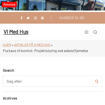
Videre
Annonce
til
indhold
HUSIDEER TIL DIG
Vi Med Hus
>
>
HJEM
ARTIKLER PÅ VI MED HUS
Fra kaos til kontrol: Projektstyring ved asbestfjernelse
Search
Archives