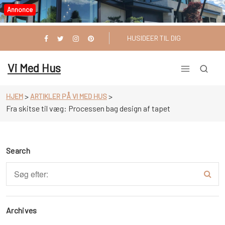
Videre
Annonce
til
indhold
HUSIDEER TIL DIG
Vi Med Hus
>
>
HJEM
ARTIKLER PÅ VI MED HUS
Fra skitse til væg: Processen bag design af tapet
Search
Archives