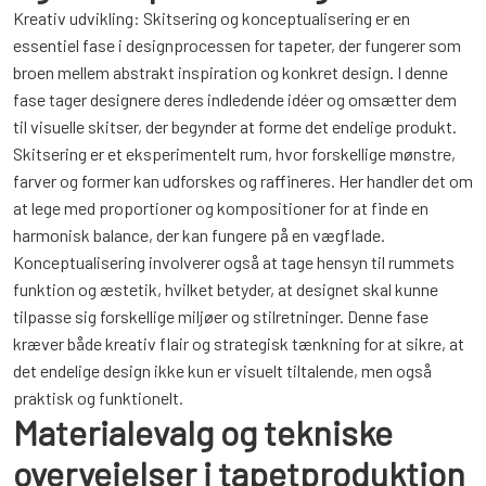
Kreativ udvikling: Skitsering og konceptualisering er en
essentiel fase i designprocessen for tapeter, der fungerer som
broen mellem abstrakt inspiration og konkret design. I denne
fase tager designere deres indledende idéer og omsætter dem
til visuelle skitser, der begynder at forme det endelige produkt.
Skitsering er et eksperimentelt rum, hvor forskellige mønstre,
farver og former kan udforskes og raffineres. Her handler det om
at lege med proportioner og kompositioner for at finde en
harmonisk balance, der kan fungere på en vægflade.
Konceptualisering involverer også at tage hensyn til rummets
funktion og æstetik, hvilket betyder, at designet skal kunne
tilpasse sig forskellige miljøer og stilretninger. Denne fase
kræver både kreativ flair og strategisk tænkning for at sikre, at
det endelige design ikke kun er visuelt tiltalende, men også
praktisk og funktionelt.
Materialevalg og tekniske
overvejelser i tapetproduktion