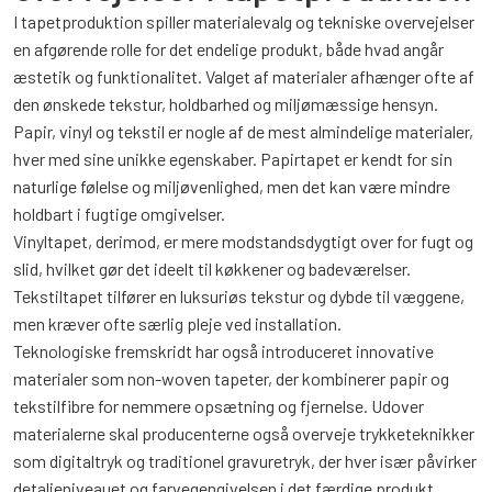
I tapetproduktion spiller materialevalg og tekniske overvejelser
en afgørende rolle for det endelige produkt, både hvad angår
æstetik og funktionalitet. Valget af materialer afhænger ofte af
den ønskede tekstur, holdbarhed og miljømæssige hensyn.
Papir, vinyl og tekstil er nogle af de mest almindelige materialer,
hver med sine unikke egenskaber. Papirtapet er kendt for sin
naturlige følelse og miljøvenlighed, men det kan være mindre
holdbart i fugtige omgivelser.
Vinyltapet, derimod, er mere modstandsdygtigt over for fugt og
slid, hvilket gør det ideelt til køkkener og badeværelser.
Tekstiltapet tilfører en luksuriøs tekstur og dybde til væggene,
men kræver ofte særlig pleje ved installation.
Teknologiske fremskridt har også introduceret innovative
materialer som non-woven tapeter, der kombinerer papir og
tekstilfibre for nemmere opsætning og fjernelse. Udover
materialerne skal producenterne også overveje trykketeknikker
som digitaltryk og traditionel gravuretryk, der hver især påvirker
detaljeniveauet og farvegengivelsen i det færdige produkt.