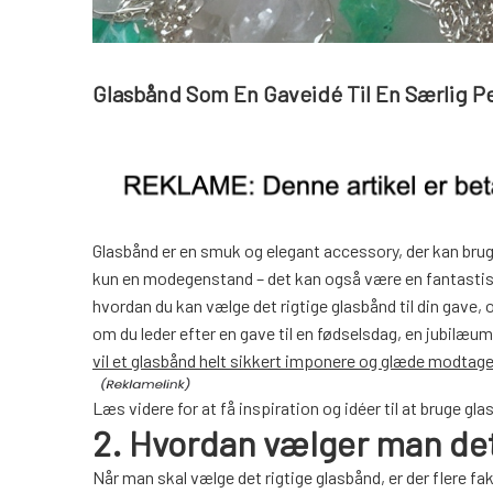
Glasbånd Som En Gaveidé Til En Særlig P
Glasbånd er en smuk og elegant accessory, der kan bruges 
kun en modegenstand – det kan også være en fantastisk ga
hvordan du kan vælge det rigtige glasbånd til din gave
om du leder efter en gave til en fødselsdag, en jubilæum
vil et glasbånd helt sikkert imponere og glæde modtage
Læs videre for at få inspiration og idéer til at bruge g
2. Hvordan vælger man det
Når man skal vælge det rigtige glasbånd, er der flere f