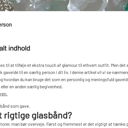
erson
til at tilføje et ekstra touch af glamour til ethvert outfit. Men det 
veidé til en særlig person i dit liv. I denne artikel vil vi se nærmer
, og hvordan du kan bruge det som en personlig og meningsfuld gavei
 eller en anden særlig begivenhed,
ren.
lasbånd som gave.
 rigtige glasbånd?
aktorer, man bør overveje. Først og fremmest er det vigtigt at tænke 