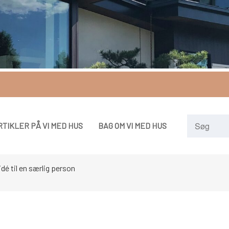
RTIKLER PÅ VI MED HUS
BAG OM VI MED HUS
é til en særlig person