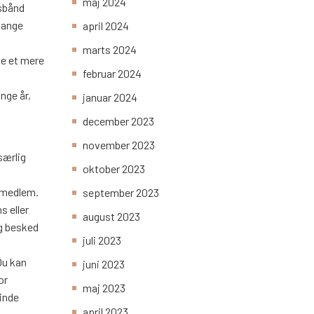
maj 2024
asbånd
mange
april 2024
marts 2024
ge et mere
februar 2024
nge år,
januar 2024
december 2023
november 2023
særlig
oktober 2023
iemedlem.
september 2023
s eller
august 2023
ig besked
juli 2023
Du kan
juni 2023
or
maj 2023
binde
april 2023