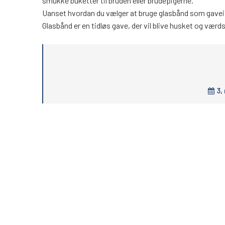
smukke buketter til bruden eller brudepigerne.
Uanset hvordan du vælger at bruge glasbånd som gaveid
Glasbånd er en tidløs gave, der vil blive husket og værd
3,