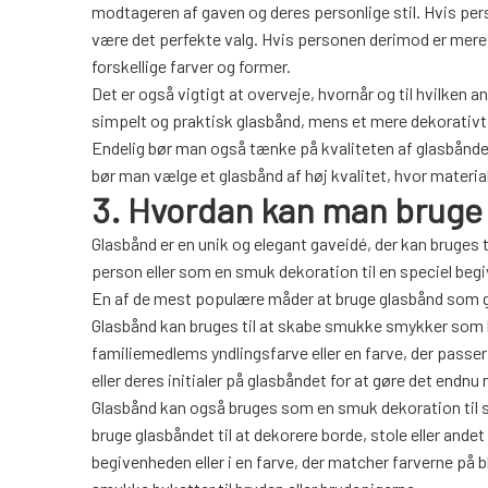
modtageren af gaven og deres personlige stil. Hvis pers
være det perfekte valg. Hvis personen derimod er mere
forskellige farver og former.
Det er også vigtigt at overveje, hvornår og til hvilken 
simpelt og praktisk glasbånd, mens et mere dekorativt 
Endelig bør man også tænke på kvaliteten af glasbåndet
bør man vælge et glasbånd af høj kvalitet, hvor materia
3. Hvordan kan man bruge
Glasbånd er en unik og elegant gaveidé, der kan bruges t
person eller som en smuk dekoration til en speciel begi
En af de mest populære måder at bruge glasbånd som gav
Glasbånd kan bruges til at skabe smukke smykker som ha
familiemedlems yndlingsfarve eller en farve, der passer
eller deres initialer på glasbåndet for at gøre det endnu
Glasbånd kan også bruges som en smuk dekoration til sp
bruge glasbåndet til at dekorere borde, stole eller andet
begivenheden eller i en farve, der matcher farverne på 