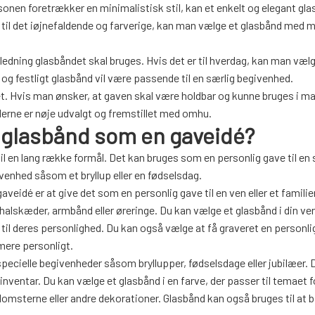
onen foretrækker en minimalistisk stil, kan et enkelt og elegant gl
 til det iøjnefaldende og farverige, kan man vælge et glasbånd med 
anledning glasbåndet skal bruges. Hvis det er til hverdag, kan man væl
og festligt glasbånd vil være passende til en særlig begivenhed.
. Hvis man ønsker, at gaven skal være holdbar og kunne bruges i ma
lerne er nøje udvalgt og fremstillet med omhu.
 glasbånd som en gaveidé?
il en lang række formål. Det kan bruges som en personlig gave til en 
venhed såsom et bryllup eller en fødselsdag.
eidé er at give det som en personlig gave til en ven eller et famil
lskæder, armbånd eller øreringe. Du kan vælge et glasbånd i din ven
 til deres personlighed. Du kan også vælge at få graveret en personl
 mere personligt.
ecielle begivenheder såsom bryllupper, fødselsdage eller jubilæer. 
 inventar. Du kan vælge et glasbånd i en farve, der passer til temaet f
blomsterne eller andre dekorationer. Glasbånd kan også bruges til at 