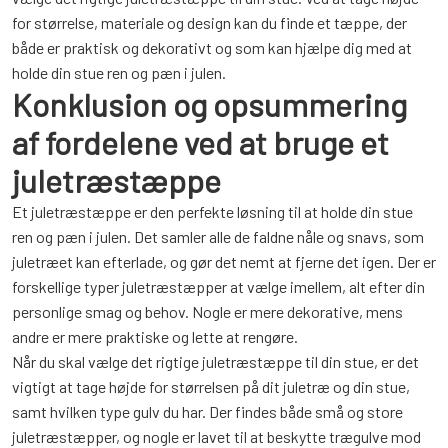
for størrelse, materiale og design kan du finde et tæppe, der
både er praktisk og dekorativt og som kan hjælpe dig med at
holde din stue ren og pæn i julen.
Konklusion og opsummering
af fordelene ved at bruge et
juletræstæppe
Et juletræstæppe er den perfekte løsning til at holde din stue
ren og pæn i julen. Det samler alle de faldne nåle og snavs, som
juletræet kan efterlade, og gør det nemt at fjerne det igen. Der er
forskellige typer juletræstæpper at vælge imellem, alt efter din
personlige smag og behov. Nogle er mere dekorative, mens
andre er mere praktiske og lette at rengøre.
Når du skal vælge det rigtige juletræstæppe til din stue, er det
vigtigt at tage højde for størrelsen på dit juletræ og din stue,
samt hvilken type gulv du har. Der findes både små og store
juletræstæpper, og nogle er lavet til at beskytte trægulve mod