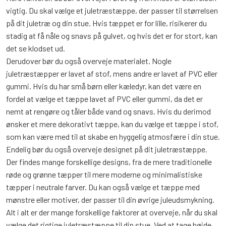
vigtig. Du skal vælge et juletræstæppe, der passer til størrelsen
på dit juletræ og din stue. Hvis tæppet er for lille, risikerer du
stadig at få nåle og snavs på gulvet, og hvis det er for stort, kan
det se klodset ud.
Derudover bør du også overveje materialet. Nogle
juletræstæpper er lavet af stof, mens andre er lavet af PVC eller
gummi. Hvis du har små børn eller kæledyr, kan det være en
fordel at vælge et tæppe lavet af PVC eller gummi, da det er
nemt at rengøre og tåler både vand og snavs. Hvis du derimod
ønsker et mere dekorativt tæppe, kan du vælge et tæppe i stof,
som kan være med til at skabe en hyggelig atmosfære i din stue.
Endelig bør du også overveje designet på dit juletræstæppe.
Der findes mange forskellige designs, fra de mere traditionelle
røde og grønne tæpper til mere moderne og minimalistiske
tæpper i neutrale farver. Du kan også vælge et tæppe med
mønstre eller motiver, der passer til din øvrige juleudsmykning.
Alt i alt er der mange forskellige faktorer at overveje, når du skal
vælge det rigtige juletræstæppe til din stue. Ved at tage højde