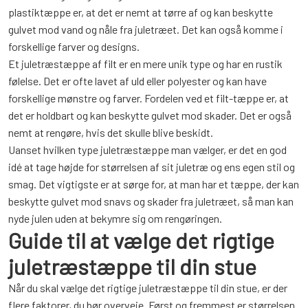
plastiktæppe er, at det er nemt at tørre af og kan beskytte
gulvet mod vand og nåle fra juletræet. Det kan også komme i
forskellige farver og designs.
Et juletræstæppe af filt er en mere unik type og har en rustik
følelse. Det er ofte lavet af uld eller polyester og kan have
forskellige mønstre og farver. Fordelen ved et filt-tæppe er, at
det er holdbart og kan beskytte gulvet mod skader. Det er også
nemt at rengøre, hvis det skulle blive beskidt.
Uanset hvilken type juletræstæppe man vælger, er det en god
idé at tage højde for størrelsen af sit juletræ og ens egen stil og
smag. Det vigtigste er at sørge for, at man har et tæppe, der kan
beskytte gulvet mod snavs og skader fra juletræet, så man kan
nyde julen uden at bekymre sig om rengøringen.
Guide til at vælge det rigtige
juletræstæppe til din stue
Når du skal vælge det rigtige juletræstæppe til din stue, er der
flere faktorer, du bør overveje. Først og fremmest er størrelsen