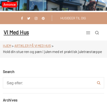
Videre
Annonce
til
indhold
HUSIDEER TIL DIG
Vi Med Hus
>
>
HJEM
ARTIKLER PÅ VI MED HUS
Hold din stue ren og pæn i julen med et praktisk juletræstæppe
Search
Archives