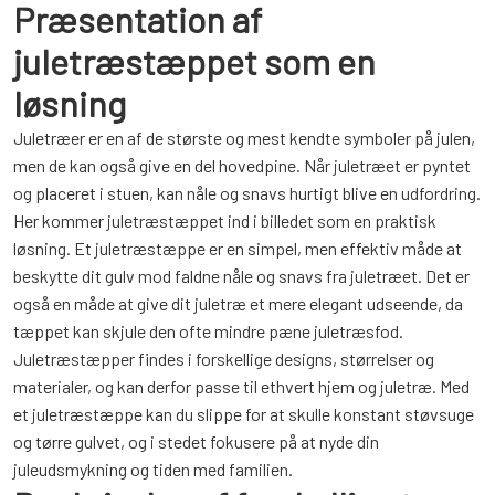
Præsentation af
juletræstæppet som en
løsning
Juletræer er en af de største og mest kendte symboler på julen,
men de kan også give en del hovedpine. Når juletræet er pyntet
og placeret i stuen, kan nåle og snavs hurtigt blive en udfordring.
Her kommer juletræstæppet ind i billedet som en praktisk
løsning. Et juletræstæppe er en simpel, men effektiv måde at
beskytte dit gulv mod faldne nåle og snavs fra juletræet. Det er
også en måde at give dit juletræ et mere elegant udseende, da
tæppet kan skjule den ofte mindre pæne juletræsfod.
Juletræstæpper findes i forskellige designs, størrelser og
materialer, og kan derfor passe til ethvert hjem og juletræ. Med
et juletræstæppe kan du slippe for at skulle konstant støvsuge
og tørre gulvet, og i stedet fokusere på at nyde din
juleudsmykning og tiden med familien.