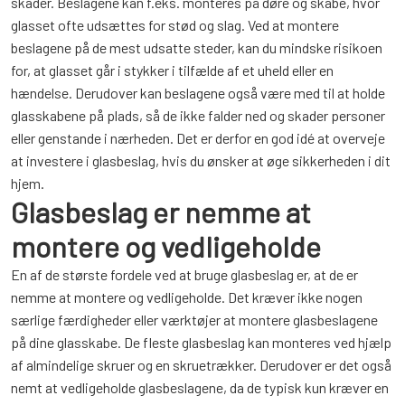
skader. Beslagene kan f.eks. monteres på døre og skabe, hvor
glasset ofte udsættes for stød og slag. Ved at montere
beslagene på de mest udsatte steder, kan du mindske risikoen
for, at glasset går i stykker i tilfælde af et uheld eller en
hændelse. Derudover kan beslagene også være med til at holde
glasskabene på plads, så de ikke falder ned og skader personer
eller genstande i nærheden. Det er derfor en god idé at overveje
at investere i glasbeslag, hvis du ønsker at øge sikkerheden i dit
hjem.
Glasbeslag er nemme at
montere og vedligeholde
En af de største fordele ved at bruge glasbeslag er, at de er
nemme at montere og vedligeholde. Det kræver ikke nogen
særlige færdigheder eller værktøjer at montere glasbeslagene
på dine glasskabe. De fleste glasbeslag kan monteres ved hjælp
af almindelige skruer og en skruetrækker. Derudover er det også
nemt at vedligeholde glasbeslagene, da de typisk kun kræver en