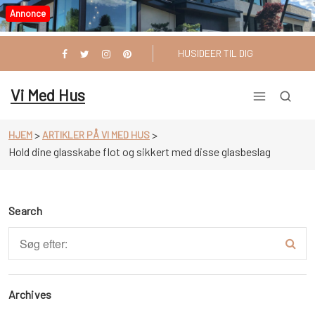
Videre
Annonce
til
indhold
HUSIDEER TIL DIG
Vi Med Hus
>
>
HJEM
ARTIKLER PÅ VI MED HUS
Hold dine glasskabe flot og sikkert med disse glasbeslag
Search
Archives