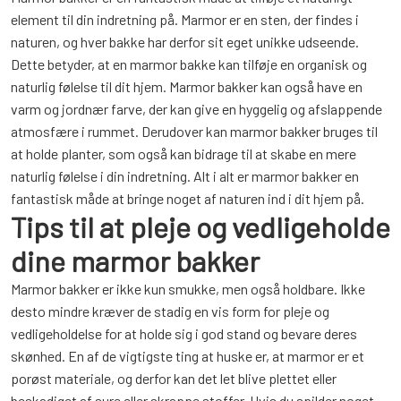
element til din indretning på. Marmor er en sten, der findes i
naturen, og hver bakke har derfor sit eget unikke udseende.
Dette betyder, at en marmor bakke kan tilføje en organisk og
naturlig følelse til dit hjem. Marmor bakker kan også have en
varm og jordnær farve, der kan give en hyggelig og afslappende
atmosfære i rummet. Derudover kan marmor bakker bruges til
at holde planter, som også kan bidrage til at skabe en mere
naturlig følelse i din indretning. Alt i alt er marmor bakker en
fantastisk måde at bringe noget af naturen ind i dit hjem på.
Tips til at pleje og vedligeholde
dine marmor bakker
Marmor bakker er ikke kun smukke, men også holdbare. Ikke
desto mindre kræver de stadig en vis form for pleje og
vedligeholdelse for at holde sig i god stand og bevare deres
skønhed. En af de vigtigste ting at huske er, at marmor er et
porøst materiale, og derfor kan det let blive plettet eller
beskadiget af sure eller skrappe stoffer. Hvis du spilder noget