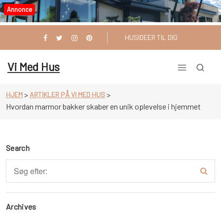
Videre
Annonce
til
indhold
HUSIDEER TIL DIG
Vi Med Hus
>
>
HJEM
ARTIKLER PÅ VI MED HUS
Hvordan marmor bakker skaber en unik oplevelse i hjemmet
Search
Archives