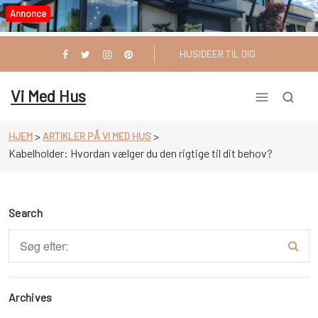
Videre
Annonce
til
indhold
HUSIDEER TIL DIG
Vi Med Hus
>
>
HJEM
ARTIKLER PÅ VI MED HUS
Kabelholder: Hvordan vælger du den rigtige til dit behov?
Search
Archives