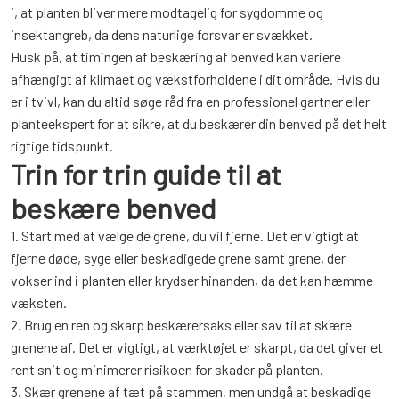
i, at planten bliver mere modtagelig for sygdomme og
insektangreb, da dens naturlige forsvar er svækket.
Husk på, at timingen af ​​beskæring af benved kan variere
afhængigt af klimaet og vækstforholdene i dit område. Hvis du
er i tvivl, kan du altid søge råd fra en professionel gartner eller
planteekspert for at sikre, at du beskærer din benved på det helt
rigtige tidspunkt.
Trin for trin guide til at
beskære benved
1. Start med at vælge de grene, du vil fjerne. Det er vigtigt at
fjerne døde, syge eller beskadigede grene samt grene, der
vokser ind i planten eller krydser hinanden, da det kan hæmme
væksten.
2. Brug en ren og skarp beskærersaks eller sav til at skære
grenene af. Det er vigtigt, at værktøjet er skarpt, da det giver et
rent snit og minimerer risikoen for skader på planten.
3. Skær grenene af tæt på stammen, men undgå at beskadige