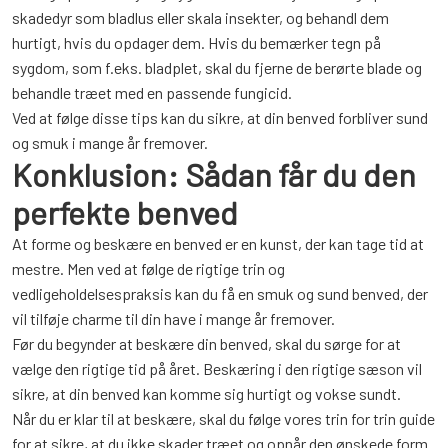
skadedyr som bladlus eller skala insekter, og behandl dem
hurtigt, hvis du opdager dem. Hvis du bemærker tegn på
sygdom, som f.eks. bladplet, skal du fjerne de berørte blade og
behandle træet med en passende fungicid.
Ved at følge disse tips kan du sikre, at din benved forbliver sund
og smuk i mange år fremover.
Konklusion: Sådan får du den
perfekte benved
At forme og beskære en benved er en kunst, der kan tage tid at
mestre. Men ved at følge de rigtige trin og
vedligeholdelsespraksis kan du få en smuk og sund benved, der
vil tilføje charme til din have i mange år fremover.
Før du begynder at beskære din benved, skal du sørge for at
vælge den rigtige tid på året. Beskæring i den rigtige sæson vil
sikre, at din benved kan komme sig hurtigt og vokse sundt.
Når du er klar til at beskære, skal du følge vores trin for trin guide
for at sikre, at du ikke skader træet og opnår den ønskede form.