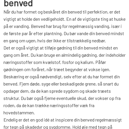
benved
Når du har formet og beskåret din benved til perfektion, er det
vigtigt at holde den vedligeholdt. En af de vigtigste ting at huske
på er vanding. Benved har brug for regelmæssig vanding, især i
de første par år efter plantning. Du bør vande din benved mindst
en gang om ugen, hvis der ikke er tilstrækkelig nedbør.
Det er også vigtigt at tilføje gødning til din benved mindst en
gang om året. Du kan bruge en almindelig gødning, der indeholder
næringsstoffer som kvælstof, fosfor og kalium. Påfør
gødningen om foråret, når træet begynder at vokse igen.
Beskæring er også nødvendigt, selv efter at du har formet din
benved. Fjern døde, syge eller beskadigede grene, så snart du
opdager dem, da de kan sprede sygdom og skade træets
struktur. Du bør også fjerne eventuelle skud, der vokser op fra
roden, da de kan trække næringsstoffer væk fra
hovedstammen.
Endelig er det en god idé at inspicere din benved regelmæssigt
for tegn på skadedyr og sygdomme. Hold øje med tegn på