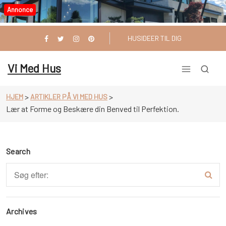
Videre
Annonce
til
indhold
HUSIDEER TIL DIG
Vi Med Hus
>
>
HJEM
ARTIKLER PÅ VI MED HUS
Lær at Forme og Beskære din Benved til Perfektion.
Search
Archives