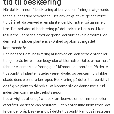
tid til beskæring
Når det kommer til beskæring af benved, er timingen afgørende
for en succesfuld beskæring. Det er vigtigt at vælge den rette
tid på året, da benved er en plante, der blomstrer på gammelt
træ. Det betyder, at beskæring på det forkerte tidspunkt kan
resultere i, at man fjerner de grene, der ville have blomstret, og
dermed mindsker plantens skønhed og blomstring i det
kommende år.
Den bedste tid til beskæring af benved er i den sene vinter eller
tidlige forår, før planten begynder at blomstre. Dette er normalt i
februar eller marts, afhængigt af klimaet i dit område. På dette
tidspunkt vil planten stadig være i dvale, og beskæring vil ikke
skade dens blomsterknopper. Beskæring på dette tidspunkt vil
også give planten tid nok til at komme sig og danne nye skud
inden den kommende vækstsæson.
Det er vigtigt at undgå at beskære benved om sommeren eller
efteråret, da dette kan resultere i, at planten ikke blomstrer i det
følgende forår. Beskæring på dette tidspunkt kan også resultere