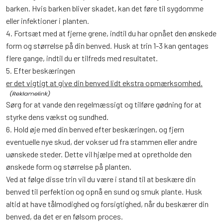
barken. Hvis barken bliver skadet, kan det føre til sygdomme
eller infektioner i planten.
4. Fortsæt med at fjerne grene, indtil du har opnået den ønskede
form og størrelse på din benved. Husk at trin 1-3 kan gentages
flere gange, indtil du er tilfreds med resultatet.
5. Efter beskæringen
er det vigtigt at give din benved lidt ekstra opmærksomhed.
Sørg for at vande den regelmæssigt og tilføre gødning for at
styrke dens vækst og sundhed.
6. Hold øje med din benved efter beskæringen, og fjern
eventuelle nye skud, der vokser ud fra stammen eller andre
uønskede steder. Dette vil hjælpe med at opretholde den
ønskede form og størrelse på planten.
Ved at følge disse trin vil du være i stand til at beskære din
benved til perfektion og opnå en sund og smuk plante. Husk
altid at have tålmodighed og forsigtighed, når du beskærer din
benved, da det er en følsom proces.