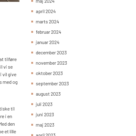
maj 2024
april 2024
marts 2024
februar 2024
januar 2024
december 2023
t tilføre
november 2023
l vi se
oktober 2023
vil give
æs med og
september 2023
august 2023
juli 2023
iske til
juni 2023
re i en
 Med den
maj 2023
 et lille
april 2023