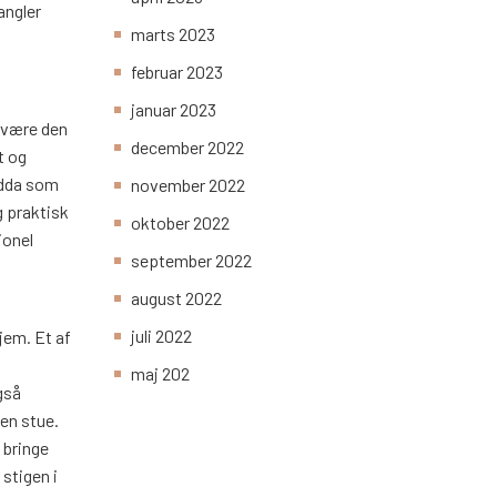
angler
marts 2023
februar 2023
januar 2023
n være den
december 2022
t og
ndda som
november 2022
g praktisk
oktober 2022
ionel
september 2022
august 2022
juli 2022
jem. Et af
maj 202
gså
ben stue.
 bringe
 stigen i