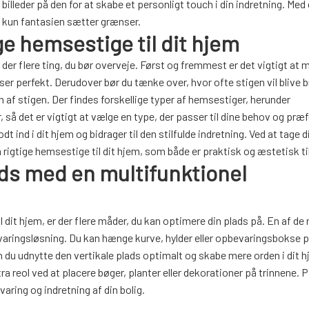
illeder på den for at skabe et personligt touch i din indretning. Med
 kun fantasien sætter grænser.
e hemsestige til dit hjem
 der flere ting, du bør overveje. Først og fremmest er det vigtigt at 
sser perfekt. Derudover bør du tænke over, hvor ofte stigen vil blive b
 af stigen. Der findes forskellige typer af hemsestiger, herunder
 så det er vigtigt at vælge en type, der passer til dine behov og præ
 ind i dit hjem og bidrager til den stilfulde indretning. Ved at tage 
n rigtige hemsestige til dit hjem, som både er praktisk og æstetisk ti
lads med en multifunktionel
l dit hjem, er der flere måder, du kan optimere din plads på. En af de
ringsløsning. Du kan hænge kurve, hylder eller opbevaringsbokse p
n du udnytte den vertikale plads optimalt og skabe mere orden i dit h
reol ved at placere bøger, planter eller dekorationer på trinnene. 
varing og indretning af din bolig.