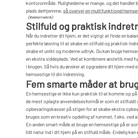
kontorområde. Mulighederne er mange, og det handler 
plads derhjemme,
så overvej en multifunktionel hemse
Stilfuld og praktisk indretn
Når du indretter dit hjem, er det vigtigt at finde en ba
perfekte løsning til at skabe en stilfuld og praktisk in
skabe et unikt og moderne udtryk. Du kan bruge hemsest
en ekstra siddeplads. Ved at kombinere æstetik med fun
i brugen. Så hvis du ønsker at opgradere dit hjem med en 
hemsestige til din indretning.
Fem smarte måder at brug
En hemsestige er ikke kun praktisk til at komme op på
de mest oplagte anvendelsesformål er som et stilfuldt 
opbevaringskasser på stigen for at skabe ekstra opbev
bruges som en kreativ opdeling af rummet, f.eks. ved at
En anden smart måde at bruge en hemsestige på er som e
lidt natur ind i dit hjem på en stilfuld måde. Endelig k