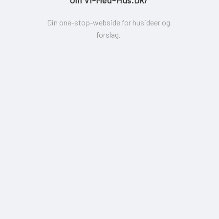
Om Vi-Med-Hus.dk/
Din one-stop-webside for husideer og
forslag.