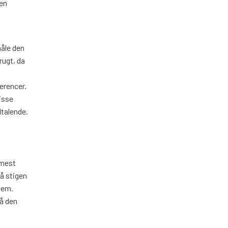
 en
måle den
rugt, da
ferencer.
disse
ltalende.
 mest
å stigen
jem.
På den