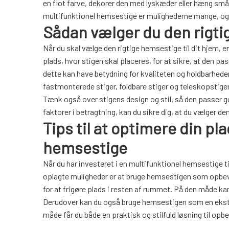
en flot farve, dekorer den med lyskæder eller hæng små b
multifunktionel hemsestige er mulighederne mange, og
Sådan vælger du den rigtig
Når du skal vælge den rigtige hemsestige til dit hjem, er
plads, hvor stigen skal placeres, for at sikre, at den pa
dette kan have betydning for kvaliteten og holdbarheden
fastmonterede stiger, foldbare stiger og teleskopstiger,
Tænk også over stigens design og stil, så den passer godt
faktorer i betragtning, kan du sikre dig, at du vælger de
Tips til at optimere din p
hemsestige
Når du har investeret i en multifunktionel hemsestige ti
oplagte muligheder er at bruge hemsestigen som opbeva
for at frigøre plads i resten af rummet. På den måde ka
Derudover kan du også bruge hemsestigen som en ekstra 
måde får du både en praktisk og stilfuld løsning til opbe