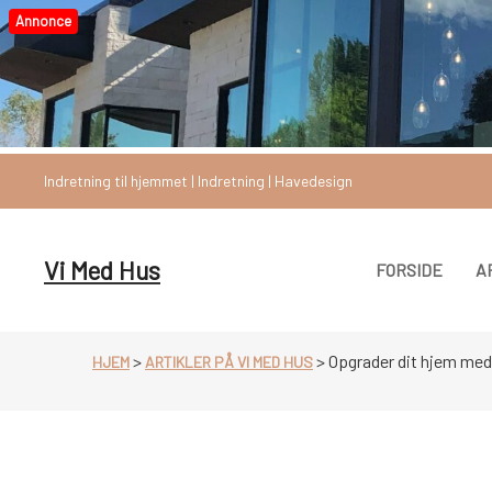
Videre
Annonce
til
indhold
Indretning til hjemmet | Indretning | Havedesign
Vi Med Hus
FORSIDE
A
>
>
Opgrader dit hjem med
HJEM
ARTIKLER PÅ VI MED HUS