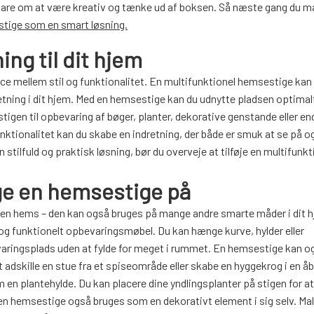
bare om at være kreativ og tænke ud af boksen. Så næste gang du m
stige som en smart løsning.
ing til dit hjem
lance mellem stil og funktionalitet. En multifunktionel hemsestige ka
dretning i dit hjem. Med en hemsestige kan du udnytte pladsen optimal
igen til opbevaring af bøger, planter, dekorative genstande eller e
ktionalitet kan du skabe en indretning, der både er smuk at se på o
stilfuld og praktisk løsning, bør du overveje at tilføje en multifunkt
e en hemsestige på
 en hems – den kan også bruges på mange andre smarte måder i dit h
og funktionelt opbevaringsmøbel. Du kan hænge kurve, hylder eller
aringsplads uden at fylde for meget i rummet. En hemsestige kan o
 adskille en stue fra et spiseområde eller skabe en hyggekrog i en å
n plantehylde. Du kan placere dine yndlingsplanter på stigen for at
an en hemsestige også bruges som en dekorativt element i sig selv. Mal