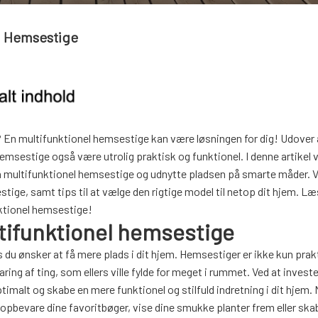
l Hemsestige
En multifunktionel hemsestige kan være løsningen for dig! Udover a
hemsestige også være utrolig praktisk og funktionel. I denne artikel vi
multifunktionel hemsestige og udnytte pladsen på smarte måder. Vi 
stige, samt tips til at vælge den rigtige model til netop dit hjem. L
nktionel hemsestige!
tifunktionel hemsestige
 du ønsker at få mere plads i dit hjem. Hemsestiger er ikke kun prakt
ng af ting, som ellers ville fylde for meget i rummet. Ved at investe
imalt og skabe en mere funktionel og stilfuld indretning i dit hjem.
pbevare dine favoritbøger, vise dine smukke planter frem eller skabe