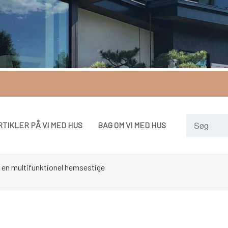
RTIKLER PÅ VI MED HUS
BAG OM VI MED HUS
 en multifunktionel hemsestige