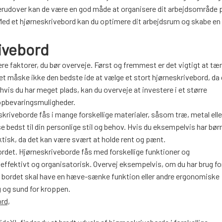
erudover kan de være en god måde at organisere dit arbejdsområde p
. Med et hjørneskrivebord kan du optimere dit arbejdsrum og skabe e
rivebord
lere faktorer, du bør overveje. Først og fremmest er det vigtigt at t
r det måske ikke den bedste ide at vælge et stort hjørneskrivebord, da
vis du har meget plads, kan du overveje at investere i et større
 opbevaringsmuligheder.
skriveborde fås i mange forskellige materialer, såsom træ, metal elle
se bedst til din personlige stil og behov. Hvis du eksempelvis har børn
tisk, da det kan være svært at holde rent og pænt.
bordet. Hjørneskriveborde fås med forskellige funktioner og
ffektivt og organisatorisk. Overvej eksempelvis, om du har brug for
om bordet skal have en hæve-sænke funktion eller andre ergonomiske
g og sund for kroppen.
ord,