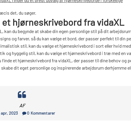
idaXL finder du et bredt udvalg af hjørneskriveborde i forskellige
ræcis det, du søger.
 et hjørneskrivebord fra vidaXL
L, kan du begynde at skabe din egen personlige stil på dit arbejdsrum
igns og farver, så du kan vælge et bord, der passer perfekt til din p
imalistisk stil, kan du vælge et hjørneskrivebord i sort eller hvid med
stik og hyggelig stil, kan du vælge et hjørneskrivebord i træ med en 
du finde et hjørneskrivebord fra vidaXL, der passer til dine behov og 
 skabe dit eget personlige og inspirerende arbejdsrum derhjemme el
AF
 apr, 2023
0
Kommentarer