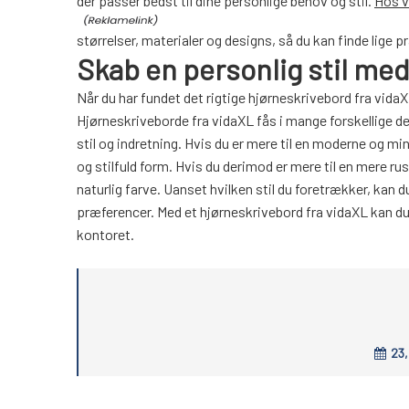
der passer bedst til dine personlige behov og stil.
Hos v
størrelser, materialer og designs, så du kan finde lige p
Skab en personlig stil med
Når du har fundet det rigtige hjørneskrivebord fra vidaX
Hjørneskriveborde fra vidaXL fås i mange forskellige des
stil og indretning. Hvis du er mere til en moderne og min
og stilfuld form. Hvis du derimod er mere til en mere ru
naturlig farve. Uanset hvilken stil du foretrækker, kan 
præferencer. Med et hjørneskrivebord fra vidaXL kan du
kontoret.
23,