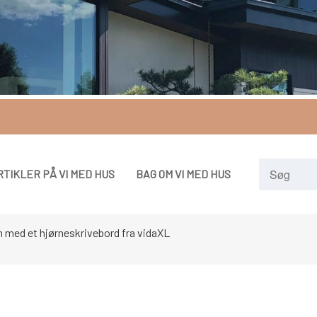
RTIKLER PÅ VI MED HUS
BAG OM VI MED HUS
m med et hjørneskrivebord fra vidaXL