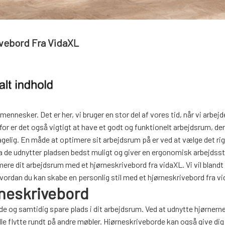
ivebord Fra VidaXL
nnesker. Det er her, vi bruger en stor del af vores tid, når vi arbejd
rfor er det også vigtigt at have et godt og funktionelt arbejdsrum, de
elig. En måde at optimere sit arbejdsrum på er ved at vælge det rig
 de udnytter pladsen bedst muligt og giver en ergonomisk arbejdsstil
mere dit arbejdsrum med et hjørneskrivebord fra vidaXL. Vi vil blandt
vordan du kan skabe en personlig stil med et hjørneskrivebord fra v
rneskrivebord
jde og samtidig spare plads i dit arbejdsrum. Ved at udnytte hjørnerne
le flytte rundt på andre møbler. Hjørneskriveborde kan også give di