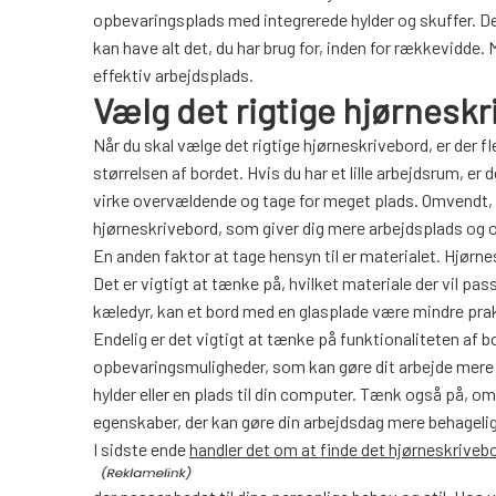
opbevaringsplads med integrerede hylder og skuffer. D
kan have alt det, du har brug for, inden for rækkevidde
effektiv arbejdsplads.
Vælg det rigtige hjørnesk
Når du skal vælge det rigtige hjørneskrivebord, er der f
størrelsen af bordet. Hvis du har et lille arbejdsrum, e
virke overvældende og tage for meget plads. Omvendt, h
hjørneskrivebord, som giver dig mere arbejdsplads og
En anden faktor at tage hensyn til er materialet. Hjørne
Det er vigtigt at tænke på, hvilket materiale der vil pas
kæledyr, kan et bord med en glasplade være mindre prak
Endelig er det vigtigt at tænke på funktionaliteten af 
opbevaringsmuligheder, som kan gøre dit arbejde mere e
hylder eller en plads til din computer. Tænk også på, 
egenskaber, der kan gøre din arbejdsdag mere behageli
I sidste ende
handler det om at finde det hjørneskriveb