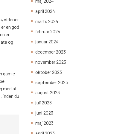
maj 2024
april 2024
s, videoer
marts 2024
 er en god
februar 2024
en er
januar 2024
data og
december 2023
november 2023
oktober 2023
in gamle
ype
september 2023
ig med at
august 2023
a, inden du
juli 2023
juni 2023
maj 2023
april 2023