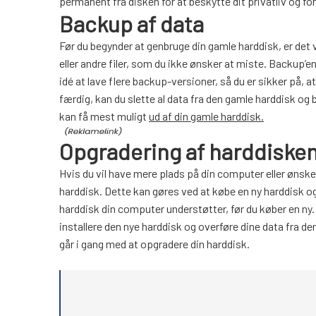
permanent fra disken for at beskytte dit privatliv og for
Backup af data
Før du begynder at genbruge din gamle harddisk, er det 
eller andre filer, som du ikke ønsker at miste. Backup’
idé at lave flere backup-versioner, så du er sikker på,
færdig, kan du slette al data fra den gamle harddisk og
kan få mest muligt
ud af din gamle harddisk.
Opgradering af harddiske
Hvis du vil have mere plads på din computer eller ønske
harddisk. Dette kan gøres ved at købe en ny harddisk og 
harddisk din computer understøtter, før du køber en ny.
installere den nye harddisk og overføre dine data fra de
går i gang med at opgradere din harddisk.