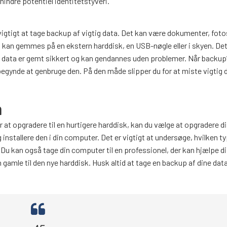
hindre potentiel identitetstyveri.
vigtigt at tage backup af vigtig data. Det kan være dokumenter, foto
en kan gemmes på en ekstern harddisk, en USB-nøgle eller i skyen. Det
 at data er gemt sikkert og kan gendannes uden problemer. Når backup’
 begynde at genbruge den. På den måde slipper du for at miste vigtig 
n
r at opgradere til en hurtigere harddisk, kan du vælge at opgradere d
installere den i din computer. Det er vigtigt at undersøge, hvilken t
 Du kan også tage din computer til en professionel, der kan hjælpe d
n gamle til den nye harddisk. Husk altid at tage en backup af dine dat