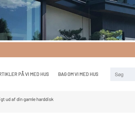
RTIKLER PÅ VI MED HUS
BAG OM VI MED HUS
gt ud af din gamle harddisk