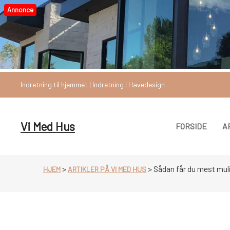
Videre
Annonce
til
indhold
Indretning til hjemmet | Indretning | Havedesign
Vi Med Hus
FORSIDE
A
>
>
Sådan får du mest muli
HJEM
ARTIKLER PÅ VI MED HUS