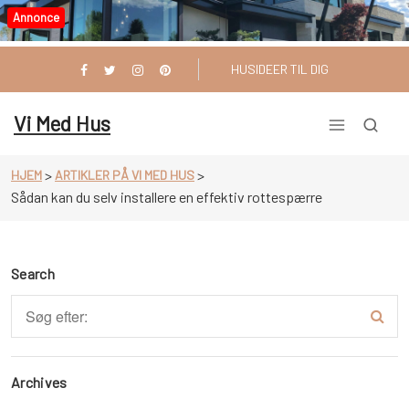
Videre
Annonce
til
indhold
HUSIDEER TIL DIG
Vi Med Hus
>
>
HJEM
ARTIKLER PÅ VI MED HUS
Sådan kan du selv installere en effektiv rottespærre
Search
Archives