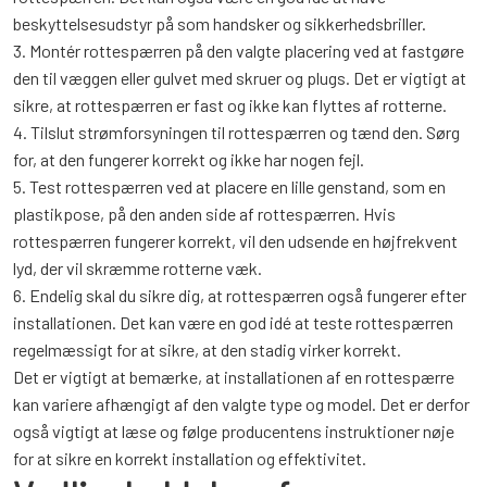
beskyttelsesudstyr på som handsker og sikkerhedsbriller.
3. Montér rottespærren på den valgte placering ved at fastgøre
den til væggen eller gulvet med skruer og plugs. Det er vigtigt at
sikre, at rottespærren er fast og ikke kan flyttes af rotterne.
4. Tilslut strømforsyningen til rottespærren og tænd den. Sørg
for, at den fungerer korrekt og ikke har nogen fejl.
5. Test rottespærren ved at placere en lille genstand, som en
plastikpose, på den anden side af rottespærren. Hvis
rottespærren fungerer korrekt, vil den udsende en højfrekvent
lyd, der vil skræmme rotterne væk.
6. Endelig skal du sikre dig, at rottespærren også fungerer efter
installationen. Det kan være en god idé at teste rottespærren
regelmæssigt for at sikre, at den stadig virker korrekt.
Det er vigtigt at bemærke, at installationen af en rottespærre
kan variere afhængigt af den valgte type og model. Det er derfor
også vigtigt at læse og følge producentens instruktioner nøje
for at sikre en korrekt installation og effektivitet.