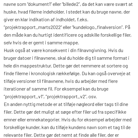
navne som “dokument1” eller “billede2”, da det kan være svært at
huske, hvad filerne indeholder. I stedet kan du bruge navne, der
giver en klar indikation af indholdet, f.eks.
“projektrapport_marts2022” eller “kundelogo_finalversion”. På
den måde kan du hurtigt identificere og adskille forskellige filer,
selv hvis de er gemt i samme mappe.
Husk også at være konsekvent i din filnavngivning. Hvis du
bruger datoer i filnavnene, skal du holde dig til samme format i
hele din mappestruktur. Dette gør det nemmere at sortere og
finde filerne i kronologisk rækkefølge. Du kan også overveje at
tilføje versioner til filnavnene, hvis du arbejder med flere
iterationer af samme fil. For eksempel kan du bruge
“projektrapport_v1”, “projektrapport_v2”, osv.
En anden nyttig metode er at tilføje nøgleord eller tags til dine
filer. Dette gør det muligt at søge efter filer ud fra specifikke
emner eller emnekategorier. Hvis du for eksempel arbejder med
forskellige kunder, kan du tilføje kundens navn som et tag til de
relevante filer. Dette gør det nemt at finde alle filer, der er