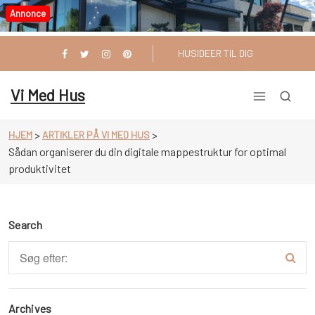
Videre
Annonce
til
indhold
HUSIDEER TIL DIG
Vi Med Hus
>
>
HJEM
ARTIKLER PÅ VI MED HUS
Sådan organiserer du din digitale mappestruktur for optimal
produktivitet
Search
Archives