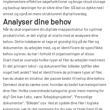
implementere effektive søgefunktioner og bruge cloud storage
og backup-løsninger for at sikre dine filer. Så lad os dykke ned i
emnet og opnå en mere struktureret digital hverdag.
Analyser dine behov
Når du skal organisere din digitale mappestruktur for optimal
produktivitet, er det vigtigt at starte med at analysere dine
behov. Dette indebærer at tage et grundigt kig på de filer og
dokumenter, du arbejder med, og at identificere de specifikke
behov og krav, du har i forhold til organiseringen af disse.
Start med at overveje hvilke typer af filer du arbejder med mest.
Er det primært tekst- og dokumentfiler, billeder, lydfiler eller
noget helt andet? Ved at identificere de primære typer af filer,
kan du skabe en struktur, der passer bedst til netop dine behov.
Dernæst skal du tænke over, hvordan du bedst kan kategorisere
dine filer. Hvilke overordnede kategorier giver mest mening for
dig? Det kan f.eks. være “Arbejdsprojekter”, “Personlige
dokumenter”, “Billeder” osv. Ved at opdele dine filer i logiske
kategorier, gør du det nemmere for dig selv at finde frem til de