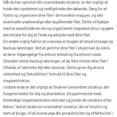
Når du har oprettet din overordnede struktur, er det vigtigt at
holde den opdateret og vedligeholde den løbende. Sørg for at
flytte og organisere dine filer i de korrekte mapper, og slet
eventuelle unødvendige eller duplikerede filer. Dette vil hjælpe
med at opretholde en ren og organiseret mappestruktur og gøre
det lettere for dig at finde og arbejde med dine filer.
En anden vigtig faktor at overveje er brugen af cloud storage og
backup-løsninger. Ved at gemme dine filer i skyen kan du sikre,
at de er tilgængelige fra enhver enhed og fra ethvert sted.
Desuden sikrer backup-løsninger, at du ikke mister dine filer i
tilfælde af tekniske fejl eller datatab. Dette giver dig ekstra
sikkerhed og fleksibilitet i forhold til dine filer og
mappestruktur.
I sidste ende er det vigtigt at finde en overordnet struktur, der
fungerer bedst for dig og dine behov. Eksperimenter med
forskellige organisatoriske metoder og justér din struktur efter
behov. Ved at skabe en overordnet struktur, der er intuitiv og
nem at bruge, vil du kunne øge din produktivitet og effektivitet i