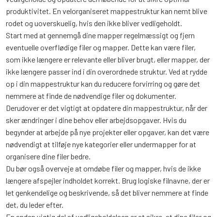
produktivitet. En velorganiseret mappestruktur kan nemt blive
rodet og uoverskuelig, hvis den ikke bliver vedligeholdt.
Start med at gennemgå dine mapper regelmæssigt og fjern
eventuelle overflødige filer og mapper. Dette kan være filer,
som ikke længere er relevante eller bliver brugt, eller mapper, der
ikke længere passer ind i din overordnede struktur. Ved at rydde
op i din mappestruktur kan du reducere forvirring og gøre det
nemmere at finde de nødvendige filer og dokumenter.
Derudover er det vigtigt at opdatere din mappestruktur, når der
sker ændringer i dine behov eller arbejdsopgaver. Hvis du
begynder at arbejde på nye projekter eller opgaver, kan det være
nødvendigt at tilføje nye kategorier eller undermapper for at
organisere dine filer bedre.
Du bør også overveje at omdøbe filer og mapper, hvis de ikke
længere afspejler indholdet korrekt. Brug logiske filnavne, der er
let genkendelige og beskrivende, så det bliver nemmere at finde
det, du leder efter.
En anden vigtig del af vedligeholdelsen er at sikre, at dine filer og