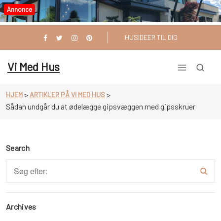
Videre
Annonce
til
indhold
HUSIDEER TIL DIG
Vi Med Hus
>
>
HJEM
ARTIKLER PÅ VI MED HUS
Sådan undgår du at ødelægge gipsvæggen med gipsskruer
Search
Archives