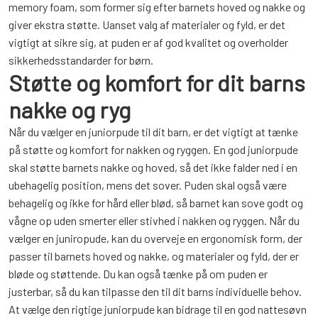
memory foam, som former sig efter barnets hoved og nakke og
giver ekstra støtte. Uanset valg af materialer og fyld, er det
vigtigt at sikre sig, at puden er af god kvalitet og overholder
sikkerhedsstandarder for børn.
Støtte og komfort for dit barns
nakke og ryg
Når du vælger en juniorpude til dit barn, er det vigtigt at tænke
på støtte og komfort for nakken og ryggen. En god juniorpude
skal støtte barnets nakke og hoved, så det ikke falder ned i en
ubehagelig position, mens det sover. Puden skal også være
behagelig og ikke for hård eller blød, så barnet kan sove godt og
vågne op uden smerter eller stivhed i nakken og ryggen. Når du
vælger en juniropude, kan du overveje en ergonomisk form, der
passer til barnets hoved og nakke, og materialer og fyld, der er
bløde og støttende. Du kan også tænke på om puden er
justerbar, så du kan tilpasse den til dit barns individuelle behov.
At vælge den rigtige juniorpude kan bidrage til en god nattesøvn