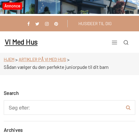
Videre
Annonce
til
indhold
HUSIDEER TIL DIG
Vi Med Hus
>
>
HJEM
ARTIKLER PÅ VI MED HUS
Sådan vælger du den perfekte juniorpude til dit barn
Search
Archives