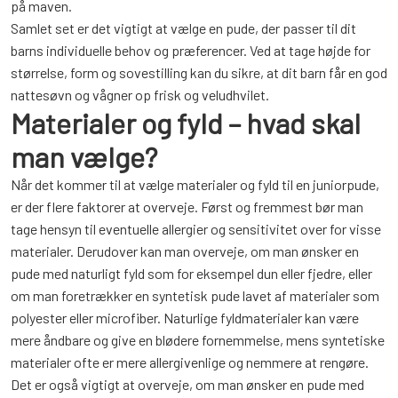
på maven.
Samlet set er det vigtigt at vælge en pude, der passer til dit
barns individuelle behov og præferencer. Ved at tage højde for
størrelse, form og sovestilling kan du sikre, at dit barn får en god
nattesøvn og vågner op frisk og veludhvilet.
Materialer og fyld – hvad skal
man vælge?
Når det kommer til at vælge materialer og fyld til en juniorpude,
er der flere faktorer at overveje. Først og fremmest bør man
tage hensyn til eventuelle allergier og sensitivitet over for visse
materialer. Derudover kan man overveje, om man ønsker en
pude med naturligt fyld som for eksempel dun eller fjedre, eller
om man foretrækker en syntetisk pude lavet af materialer som
polyester eller microfiber. Naturlige fyldmaterialer kan være
mere åndbare og give en blødere fornemmelse, mens syntetiske
materialer ofte er mere allergivenlige og nemmere at rengøre.
Det er også vigtigt at overveje, om man ønsker en pude med