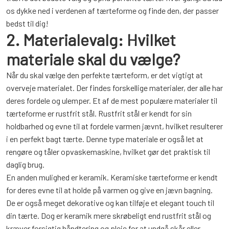
os dykke ned i verdenen af tærteforme og finde den, der passer
bedst til dig!
2. Materialevalg: Hvilket
materiale skal du vælge?
Når du skal vælge den perfekte tærteform, er det vigtigt at
overveje materialet. Der findes forskellige materialer, der alle har
deres fordele og ulemper. Et af de mest populære materialer til
tærteforme er rustfrit stål. Rustfrit stål er kendt for sin
holdbarhed og evne til at fordele varmen jævnt, hvilket resulterer
i en perfekt bagt tærte. Denne type materiale er også let at
rengøre og tåler opvaskemaskine, hvilket gør det praktisk til
daglig brug.
En anden mulighed er keramik. Keramiske tærteforme er kendt
for deres evne til at holde på varmen og give en jævn bagning.
De er også meget dekorative og kan tilføje et elegant touch til
din tærte. Dog er keramik mere skrøbeligt end rustfrit stål og
kræver forsigtig håndtering og pleje for at undgå skår eller