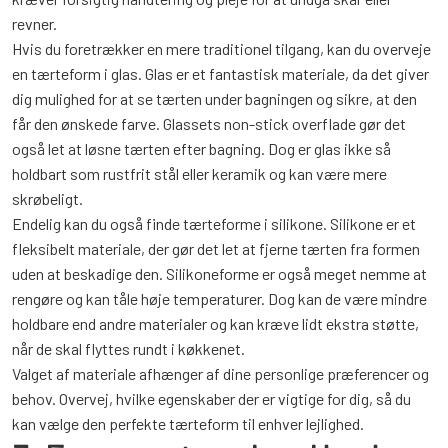
revner.
Hvis du foretrækker en mere traditionel tilgang, kan du overveje
en tærteform i glas. Glas er et fantastisk materiale, da det giver
dig mulighed for at se tærten under bagningen og sikre, at den
får den ønskede farve. Glassets non-stick overflade gør det
også let at løsne tærten efter bagning. Dog er glas ikke så
holdbart som rustfrit stål eller keramik og kan være mere
skrøbeligt.
Endelig kan du også finde tærteforme i silikone. Silikone er et
fleksibelt materiale, der gør det let at fjerne tærten fra formen
uden at beskadige den. Silikoneforme er også meget nemme at
rengøre og kan tåle høje temperaturer. Dog kan de være mindre
holdbare end andre materialer og kan kræve lidt ekstra støtte,
når de skal flyttes rundt i køkkenet.
Valget af materiale afhænger af dine personlige præferencer og
behov. Overvej, hvilke egenskaber der er vigtige for dig, så du
kan vælge den perfekte tærteform til enhver lejlighed.