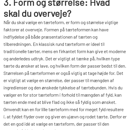
3. Form og størrelse: Hvad
skal du overveje?
Når du skal vælge en tærteform, er form og størrelse vigtige
faktorer at overveje. Formen på tærteformen kan have
indflydelse på både præsentationen af tærten og
tilberedningen. En klassisk rund tærteform er ideel til
traditionelle tærter, mens en firkantet form kan give et moderne
og anderledes udtryk. Det er vigtigt at tænke på, hvilken type
tærte du ønsker at lave, og hvilken form der passer bedst til den.
Størrelsen på tærteformen er også vigtig at tage højde for. Det
er vigtigt at vælge en størrelse, der passer til mængden af
ingredienser og den ønskede tykkelse af tærtebunden. Hvis du
vælger en for stor tærteform i forhold til mængden af fyld, kan
tærten ende med at blive flad og ikke så fyldig som ønsket.
Omvendt kan en for lille tærteform med for meget fyld resultere
i, at fyldet flyder over og giver en ujævn og rodet tærte. Derfor er
det en god idé at vælge en tærteform, der passer til den