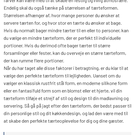
farver kan være med til at skabe en festlig og livlig atmosfære.
Endelig skal du også tænke på størrelsen af tærteformen.
Størrelsen afhænger af, hvor mange personer du ønsker at
servere tærten for, og hvor stor en tærte du ønsker at bage.
Hvis du normalt bager mindre tærter til en eller to personer, kan
du vælge en mindre tærteform, der er perfekt til individuelle
portioner. Hvis du derimod ofte bager tærter til større
forsamlinger eller fester, kan du overveje en større tærteform,
der kan rumme flere portioner.
Når du har taget alle disse faktorer i betragtning, er du klar til at
vælge den perfekte tærteform til lejligheden. Uanset om du
vælger en klassisk rustfrit stål form, en moderne silikone form
eller en fantasifuld form som en blomst eller et hjerte, vil din
tærteform tilføje et strejf af stil og design til din madlavning og
servering. Så gå på jagt efter den tærteform, der bedst passer til
din personlige stil og dit køkkendesign, og lad den være med til
at skabe den perfekte tærteoplevelse for dig og dine gæster.