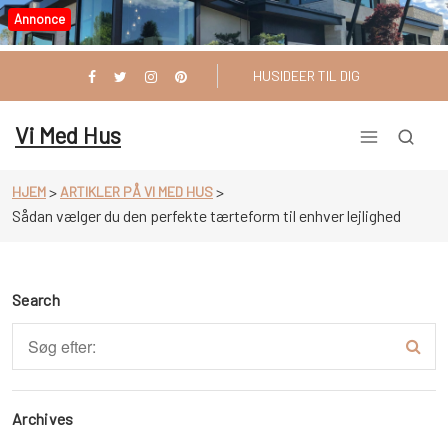
Videre
Annonce
til
indhold
HUSIDEER TIL DIG
Vi Med Hus
>
>
HJEM
ARTIKLER PÅ VI MED HUS
Sådan vælger du den perfekte tærteform til enhver lejlighed
Search
Archives