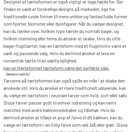
Designet af tærteformen er også vigtigt at tage højde for. Der
findes et væld af forskellige designs på markedet, lige fra
traditionelle runde former til mere unikke og fantasifulde former
som hjerter, blomster eller dyrefigurer. Når du vælger designet,
kan du tænke over, hvilken type tærter du normalt bager, og
hvilken stemning eller tema du ønsker at skabe. Hvis du ofte
bager frugttærter, kan en tærteform med et frugtmotiv være et
sødt og passende valg. Hvis du derimod ønsker at lave en
romantisk tærte til en særlig lejlighed,
kan en hjerteformet tærteform være det perfekte valg.
Farverne på tærteformen kan også spille en rolle i at skabe den
ønskede stil. Hvis du ønsker et mere traditionelt udseende, kan
du vælge en tærteform i neutrale farver som hvid, sort eller sølv.
Disse farver passer godt til enhver indretning og kan nemt
matches med andre køkkenredskaber og tilbehør. Hvis du
derimod ønsker at tilføje et pop af farve til dit køkken, kan du
vælge en tærteform i en livlig farve som rød, blå eller grøn. Disse