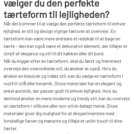
vælger du den perfekte
tærteform til lejligheden?
Når det kommer til at vælge den perfekte tærteform til enhver
lejlighed, er stil og design vigtige faktorer at overveje. En
tærteform kan være mere end bare et redskab til at bage en
tærte – den kan også være et dekorativt element, der tilføjer et
strejf af elegance og stil til dit køkken eller dit bord.
Når du kigger efter en tærteform, skal du først og fremmest
overveje den overordnede stil, du ønsker at opnå. Hvis du
ønsker en klassisk og tidløs stil, kan du vælge en tærteform i
rustfrit stål eller keramik. Disse materialer har en elegant og
enkel æstetik, der passer godt til enhver lejlighed. Hvis du
derimod ønsker en mere moderne og trendy stil, kan du overveje
en tærteform i silikone eller non-stick-belagt metal. Disse
materialer giver dig mulighed for at eksperimentere med
forskellige farver og mønstre og tilføje et unikt touch til dine
tærter.