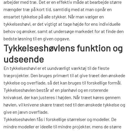
arbejder med træ. Det er en effektiv måde at bearbejde større
mængder træ på kort tid, samtidig med at man opnår en
ensartet tykkelse på alle stykker. Når man vælger en
tykkelseshøvl, er det vigtigt at tage højde for ens individuelle
behov og ønsker, samt at undersøge markedet for at finde den
bedste løsning til en given opgave.
Tykkelseshøvlens funktion og
udseende
En tykkelseshøvl er et uundværligt værktøj til de fleste
træprojekter. Den bruges primært til at give træet den ønskede
tykkelse og overflade, så det kan bruges til forskellige formål.
Tykkelseshøvlen består af en planhøvl og en roterende
knivaksel, der kan justeres i højden. Når træet køres gennem
høvlen, vil knivene skære træet ned til den ønskede tykkelse og
give en jævn overflade.
Tykkelseshøvlen fås i forskellige størrelser og modeller. De
mindre modeller er ideelle til mindre projekter, mens de større