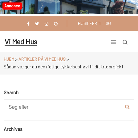
Videre
Annonce
til
indhold
HUSIDEER TIL DIG
Vi Med Hus
>
>
HJEM
ARTIKLER PÅ VI MED HUS
Sådan vælger du den rigtige tykkelseshøvl til dit træprojekt
Search
Archives