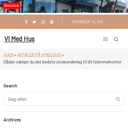
Videre
Annonce
til
indhold
HUSIDEER TIL DIG
Vi Med Hus
>
>
HJEM
ARTIKLER PÅ VI MED HUS
Sådan vælger du det bedste stoleunderlag til dit hjemmekontor
Search
Archives