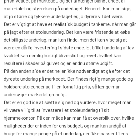
prisniveauet på markedet, og det afhænger blandt andet af
materialet og størrelsen på underlaget. Generelt kan man sige,
at jo større og tykkere underlaget er, jo dyrere vil det være.
Det er vigtigt at have et realistisk budget i tankerne, når man går
på jagt efter et stoleunderlag. Det kan være fristende at købe
det billigste underlag, man kan finde, men det kan vise sig at
være en dårlig investering i sidste ende. Et billigt underlag af lav
kvalitet kan nemlig hurtigt blive slidt og revet, hvilket kan
resultere i skader på gulvet og en endnu større udgift.
På den anden side er det heller ikke nødvendigt at gå efter det
dyreste underlag på markedet. Der findes rigtig mange gode og
holdbare stoleunderlag til en fornuftig pris, så længe man
undersøger markedet grundigt.
Det er en god idé at sætte sig ned og vurdere, hvor meget man
vil være villig til at investere i et stoleunderlag til sit
hjemmekontor. På den måde kan man få et overblik over, hvilke
muligheder der er inden for ens budget, og man kan undgå at
bruge for mange penge på et underlag, der ikke passer til ens