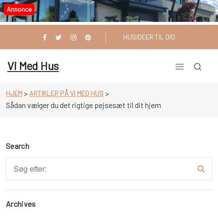
Videre
Annonce
til
indhold
HUSIDEER TIL DIG
Vi Med Hus
>
>
HJEM
ARTIKLER PÅ VI MED HUS
Sådan vælger du det rigtige pejsesæt til dit hjem
Search
Archives