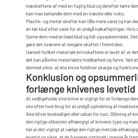
træskaftene af med en fugtig klud og derefter tørre de
kan man behandle dem med en træolie eller voks.
Plastik- og metal-skafter kan tåle mere vand og kan de
en tør klud efter vask for at undgå kalkaflejringer. Hvis 
fjerne dem med en blød klud og lidt opvaskemiddel. Det 
gøre det sværere at rengøre skaftet i fremtiden.
Uanset hvilket materiale knivskaftene er lavet af, er de
det kan påvirke materialets holdbarhed og farve. Ved a
dermed sikre, at ens knive forbliver skarpe og funktionel
Konklusion og opsummering
forlænge knivenes levetid
At vedligeholde sine knive er vigtigt for at forlænge der
ske efter hver brug for at undgå ophobning af madrester
ikke bliver beskadiget eller udsat for rust. Slibning af
den rigtige slibesten afhængigt af knivens type og mat
her er det vigtigt at vælge den rigtige metode afhængigt
levetid og sikre, at de fungerer optimalt i mange år fre