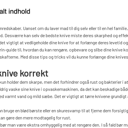
edskaber. Uanset om du laver mad til dig selv eller til en hel familie,
hed. Desværre kan selv de bedste knive miste deres skarphed og effek
 det vigtigt at vedligeholde dine knive for at forlænge deres levetid o
-trin-guide til, hvordan du kan rengøre, opbevare og slibe dine knive ko
vskafterne. Med disse tips og tricks vil du kunne forlænge dine knives
nive korrekt
e kun holder dem skarpe, men det forhindrer også rust og bakterier i a
ldrig vaske sine knive i opvaskemaskinen, da det kan beskadige båd
d varmt vand og mild sæbe. Det er vigtigt at tørre knivene grundigt 
n bruge en blød børste eller en skuresvamp til at fjerne dem forsigtig
 kan gøre den mere modtagelig for rust.
k, bør man være ekstra omhyggelig med at rengøre den. I så fald bør m