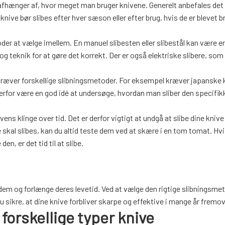
fhænger af, hvor meget man bruger knivene. Generelt anbefales det 
nive bør slibes efter hver sæson eller efter brug, hvis de er blevet b
oder at vælge imellem. En manuel slibesten eller slibestål kan være e
og teknik for at gøre det korrekt. Der er også elektriske slibere, som
ve kræver forskellige slibningsmetoder. For eksempel kræver japanske 
erfor være en god idé at undersøge, hvordan man sliber den specifik
vens klinge over tid. Det er derfor vigtigt at undgå at slibe dine knive
ve skal slibes, kan du altid teste dem ved at skære i en tom tomat. Hv
, er det tid til at slibe.
de dem og forlænge deres levetid. Ved at vælge den rigtige slibningsme
 du sikre, at dine knive forbliver skarpe og effektive i mange år fremov
 forskellige typer knive