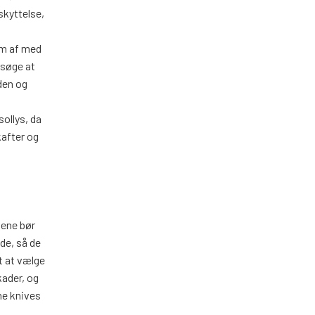
skyttelse,
em af med
orsøge at
den og
sollys, da
kafter og
vene bør
de, så de
gt at vælge
kader, og
ne knives