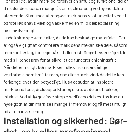
For at sikre, at din markise forbliver en smuk og funktionel del af
din udendørs oase i mange år, er regelmæssig vedligeholdelse
afgørende. Start med at rengøre markisens stof jævnligt ved at
børste løs snavs væk og vaske med en mild sæbeopløsning,
hvis nødvendigt.
Undgå skrappe kemikalier, da de kan beskadige materialet. Det
er også vigtigt at kontrollere markisens mekaniske dele, såsom
arme og beslag, for tegn på slid eller rust. Smør bevægelige dele
med silikonespray for at sikre, at de fungerer gnidningsfrit.
Når det er muligt, bør markisen rulles ind under dårlige
vejrforhold som kraftig regn, sne eller stærk vind, da dette kan
forlænge levetiden betydeligt. Husk desuden at inspicere
markisens fastgørelsespunkter og sikre, at de er stabile og
intakte. Ved at følge disse simple vedligeholdelsestips kan du
nyde godt af din markise i mange år fremover og få mest muligt
ud af din investering.
Installation og sikkerhed: Gør-
det-selv eller professionel