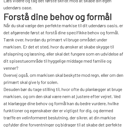
Læs videre og tag det første skridt mod at skabe din egen
udendørs oase.
Forstå dine behov og formål
Når du skal vælge den perfekte markise til dit udendørs oasis, er
det afgørende først at forstå dine specifikke behov og formål.
Tænk over, hvordan du primært vil bruge området under
markisen. Er det et sted, hvor du ønsker at skabe skygge til
afslapning og læsning, eller skal det fungere som en udvidelse af
dit spisestueområde til hyggelige middage med familie og
venner?
Overvej også, om markisen skal beskytte mod regn, eller om den
primært skal give ly for solen.
Desuden bør du tage stilling til, hvor ofte du planlægger at bruge
markisen, og om den skal være nem at justere efter vejret. Ved
at klarlægge dine behov og formål kan du bedre vurdere, hvilke
funktioner og egenskaber der er vigtigst for dig, og dermed
træffe en velinformeret beslutning, der sikrer, at din markise
opfylder dine forventninger og bidrager til at skabe det perfekte