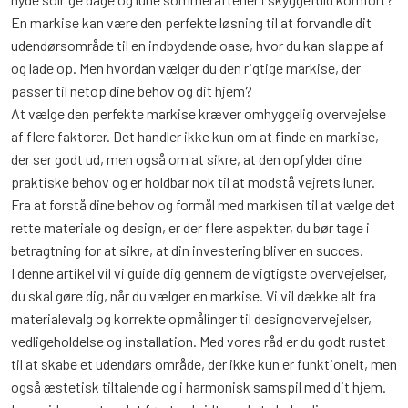
En markise kan være den perfekte løsning til at forvandle dit
udendørsområde til en indbydende oase, hvor du kan slappe af
og lade op. Men hvordan vælger du den rigtige markise, der
passer til netop dine behov og dit hjem?
At vælge den perfekte markise kræver omhyggelig overvejelse
af flere faktorer. Det handler ikke kun om at finde en markise,
der ser godt ud, men også om at sikre, at den opfylder dine
praktiske behov og er holdbar nok til at modstå vejrets luner.
Fra at forstå dine behov og formål med markisen til at vælge det
rette materiale og design, er der flere aspekter, du bør tage i
betragtning for at sikre, at din investering bliver en succes.
I denne artikel vil vi guide dig gennem de vigtigste overvejelser,
du skal gøre dig, når du vælger en markise. Vi vil dække alt fra
materialevalg og korrekte opmålinger til designovervejelser,
vedligeholdelse og installation. Med vores råd er du godt rustet
til at skabe et udendørs område, der ikke kun er funktionelt, men
også æstetisk tiltalende og i harmonisk samspil med dit hjem.