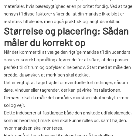
materialer, hvis bæredygtighed er en prioritet for dig. Ved at tage
hensyn til disse faktorer sikrer du, at din markise ikke blot er
æstetisk tiltalende, men også praktisk og langtidsholdbar.
Størrelse og placering: Sådan
måler du korrekt op
Når det kommer til at vælge den rigtige markise til din udendørs
oase, er korrekt opmåling afgørende for at sikre, at den passer
perfekt til dit rum og opfylder dine behov. Start med at måle den
bredde, du ønsker, at markisen skal dække.
Det er vigtigt at tage højde for eventuelle forhindringer, såsom
døre, vinduer eller tagrender, der kan påvirke installationen.
Dernæst skal du måle det område, markisen skal beskytte mod
sol og vejr.
Dette indebærer at fastlægge både den ønskede udfaldslængde,
som er, hvor langt markisen skal kunne rulles ud, samt højden,
hvor markisen skal monteres.
Husk også at tage hensyn til solens bane på forskellige