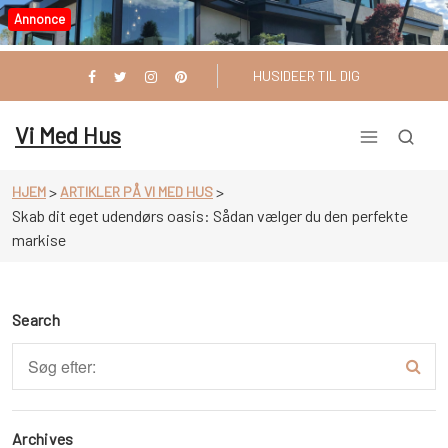
Videre
Annonce
til
indhold
HUSIDEER TIL DIG
Vi Med Hus
>
>
HJEM
ARTIKLER PÅ VI MED HUS
Skab dit eget udendørs oasis: Sådan vælger du den perfekte
markise
Search
Archives