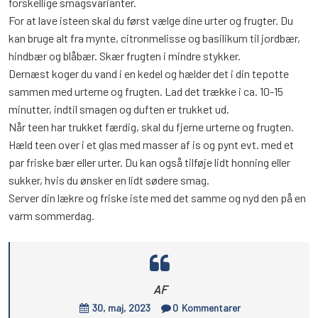
forskellige smagsvarianter.
For at lave isteen skal du først vælge dine urter og frugter. Du
kan bruge alt fra mynte, citronmelisse og basilikum til jordbær,
hindbær og blåbær. Skær frugten i mindre stykker.
Dernæst koger du vand i en kedel og hælder det i din tepotte
sammen med urterne og frugten. Lad det trække i ca. 10-15
minutter, indtil smagen og duften er trukket ud.
Når teen har trukket færdig, skal du fjerne urterne og frugten.
Hæld teen over i et glas med masser af is og pynt evt. med et
par friske bær eller urter. Du kan også tilføje lidt honning eller
sukker, hvis du ønsker en lidt sødere smag.
Server din lækre og friske iste med det samme og nyd den på en
varm sommerdag.
AF
30, maj, 2023
0
Kommentarer