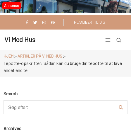
Videre
Annonce
til
indhold
HUSIDEER TIL DIG
Vi Med Hus
>
>
HJEM
ARTIKLER PÅ VI MED HUS
Tepotte-opskrifter: Sådan kan du bruge din tepotte til at lave
andet end te
Search
Archives