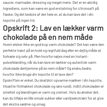
saucer, marinader, dressing og meget mere. Det er en alsidig
ingrediens, som kan være en god erstatning for citronsaft på
flaske. Og det bedste af det hele er, at du kan lave det i din
tepotte på ingen tid.
Opskrift 2: Lav en lækker varm
chokolade på en nem måde
Hvem elsker ikke en god kop varm chokolade? Det kan være den
perfekte trøst på en kold og regnfuld dag eller en dejlig måde at
forkæle sig selv på. Men hvorfor nøjes med en instant-
pulverblanding, når du kan lave en lækker og autentisk varm
chokolade derhjemme på en nem måde? Og endnu bedre,
hvorfor ikke bruge din tepotte til at lave den?
Opskriften er enkel. Du skal blot opvarme mælken i din tepotte,
tilsætte finthakket chokolade og røre rundt, indtil chokoladen er
smeltet og blandingen er varm og cremet. Hvis du ønsker det,
kan du tilføje en lille smule sukker eller vaniljeekstrakt for at give
det ekstra sødme og smag.