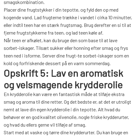
smagskombination.
Placer dine frugtstykker i din tepotte, og fyld den op med
kogende vand. Lad frugterne trække i vandet i cirka 10 minutter,
eller indtil teen har en stærk frugtsmag. Brug derefter en si til at
fjerne frugtstykkerne fra teen, og lad teen køle af.
Når teen er afkølet, kan du bruge den som base til at lave
sorbet-iskager. Tilsæt sukker eller honning efter smag og frys
teen ned i isforme. Server dine frugt-te sorbet-iskager som en
kold og forfriskende dessert på en varm sommerdag.
Opskrift 5: Lav en aromatisk
og velsmagende krydderolie
En krydderolie kan være en fantastisk måde at tilføje ekstra
smag og aroma til dine retter. Og det bedste er, at det er utroligt
nemt at lave din egen krydderolie i din tepotte. Alt hvad du
behøver er en god kvalitet olivenolie, nogle friske krydderurter,
og hvad du ellers gerne vil tilføje af smag.
Start med at vaske og tørre dine krydderurter. Du kan bruge en