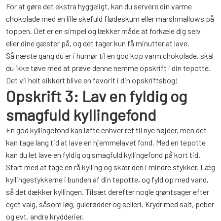
For at gøre det ekstra hyggeligt, kan du servere din varme
chokolade med en lille skefuld flødeskum eller marshmallows på
toppen. Det er en simpel og lækker måde at forkæle dig selv
eller dine gæster på, og det tager kun få minutter at lave.
Så næste gang du er i humør til en god kop varm chokolade, skal
du ikke tøve med at prøve denne nemme opskrift i din tepotte.
Det vil helt sikkert blive en favorit i din opskriftsbog!
Opskrift 3: Lav en fyldig og
smagfuld kyllingefond
En god kyllingefond kan løfte enhver ret til nye højder, men det
kan tage lang tid at lave en hjemmelavet fond. Med en tepotte
kan du let lave en fyldig og smagfuld kyllingefond på kort tid.
Start med at tage en rå kylling og skær den i mindre stykker. Læg
kyllingestykkerne i bunden af din tepotte, og fyld op med vand,
så det dækker kyllingen. Tilsæt derefter nogle grøntsager efter
eget valg, såsom løg, gulerødder og selleri. Krydr med salt, peber
og evt. andre krydderier.