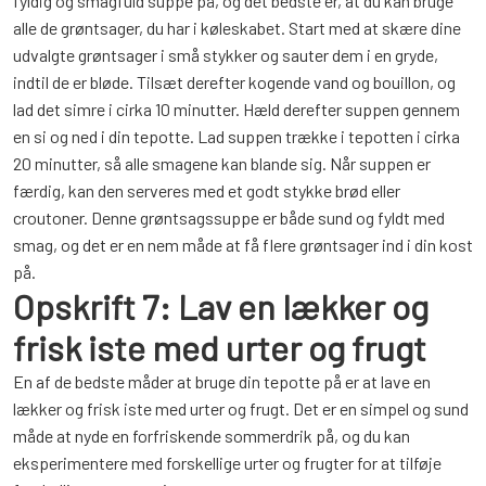
fyldig og smagfuld suppe på, og det bedste er, at du kan bruge
alle de grøntsager, du har i køleskabet. Start med at skære dine
udvalgte grøntsager i små stykker og sauter dem i en gryde,
indtil de er bløde. Tilsæt derefter kogende vand og bouillon, og
lad det simre i cirka 10 minutter. Hæld derefter suppen gennem
en si og ned i din tepotte. Lad suppen trække i tepotten i cirka
20 minutter, så alle smagene kan blande sig. Når suppen er
færdig, kan den serveres med et godt stykke brød eller
croutoner. Denne grøntsagssuppe er både sund og fyldt med
smag, og det er en nem måde at få flere grøntsager ind i din kost
på.
Opskrift 7: Lav en lækker og
frisk iste med urter og frugt
En af de bedste måder at bruge din tepotte på er at lave en
lækker og frisk iste med urter og frugt. Det er en simpel og sund
måde at nyde en forfriskende sommerdrik på, og du kan
eksperimentere med forskellige urter og frugter for at tilføje