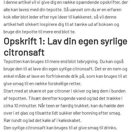
I denne artikel vil vi give dig en række spændende opskrifter, der
alle kan laves med din tepotte. Så uanset om du er en erfaren
kok eller blot leder efter nye ideer til køkkenet, så vil denne
artikel helt sikkert inspirere dig til at tænke ud af boksen og
bruge din tepotte til mere end blot te.
Opskrift 1: Lav din egen syrlige
citronsaft
Tepotten kan bruges til mere end blot tebrygning. Du kan også
bruge den til at lave din egen syrlige citronsaft. Det er en nem og
enkel måde at lave en forfriskende drik på, som kan bruges til at
give smag til en række forskellige retter.
Start med at skære et par citroner i skiver og læg dem i bunden
af tepotten. Tilsæt derefter kogende vand og lad det trække i
cirka 10 minutter. Når teen er færdig trukket, kan du hælde den
over i et glas og tilsætte lidt sukker eller honning efter smag.
Rør rundt og lad det køle af i køleskabet.
Den syrlige citronsaft kan bruges til at give smag til drinks,