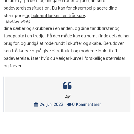
holde styr på dem og undgå en rodet og uorganiseret
badeværelsessituation. Du kan for eksempel placere dine
shampoo-
og balsamflasker i en trådkurv,
dine sæber og skrubbere i en anden, og dine tandbørster og
tandpasta i en tredje. På den måde kan du nemt finde det, du har
brug for, og undgå at rode rundt i skuffer og skabe. Derudover
kan trådkurve også give et stilfuldt og moderne look til dit
badeværelse, især hvis du vælger kurve i forskellige størrelser
og farver.
AF
24, jun, 2023
0
Kommentarer