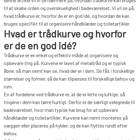
denne artikel vil vi se nærmere på, hvordan trådkurve kan bruges
til at skabe orden og overskuelighed i badeværelset. Vi vil se på,
hvad trådkurve er, hvorfor de er en god idé, og hvordan de kan
bruges specifikt til at organisere håndklæder og toiletartikler.
Hvad er trådkurve og hvorfor
er de en god idé?
Trådkurve er en enkel og effektiv måde at organisere og
opbevare ting på. Kurvene er lavet af metaltråd og er typisk
åbne, så man nemt kan se, hvad der er i dem. De fås i forskellige
størrelser og former, så de kan tilpasses til forskellige behov og
rum.
En af fordelene ved trådkurve er, at de er lette og luftige, så
tingene i dem kan tørre hurtigt. Derfor er de særligt velegnede til
badeværelset, hvor man typisk har brug for at opbevare
håndklæder og toiletartikler. Kurvene kan nemt monteres på
væggen eller placeres på hylder, og de kan flyttes rundt efter
behov.