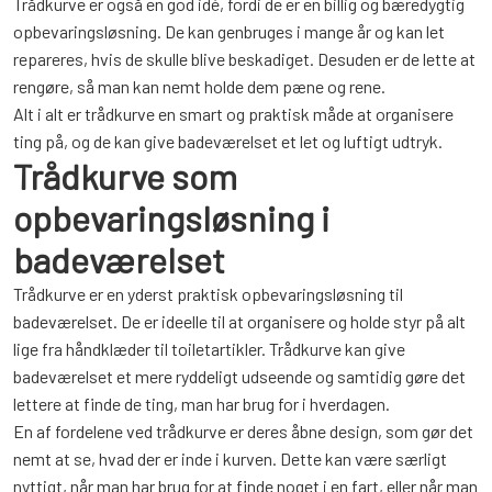
Trådkurve er også en god idé, fordi de er en billig og bæredygtig
opbevaringsløsning. De kan genbruges i mange år og kan let
repareres, hvis de skulle blive beskadiget. Desuden er de lette at
rengøre, så man kan nemt holde dem pæne og rene.
Alt i alt er trådkurve en smart og praktisk måde at organisere
ting på, og de kan give badeværelset et let og luftigt udtryk.
Trådkurve som
opbevaringsløsning i
badeværelset
Trådkurve er en yderst praktisk opbevaringsløsning til
badeværelset. De er ideelle til at organisere og holde styr på alt
lige fra håndklæder til toiletartikler. Trådkurve kan give
badeværelset et mere ryddeligt udseende og samtidig gøre det
lettere at finde de ting, man har brug for i hverdagen.
En af fordelene ved trådkurve er deres åbne design, som gør det
nemt at se, hvad der er inde i kurven. Dette kan være særligt
nyttigt, når man har brug for at finde noget i en fart, eller når man