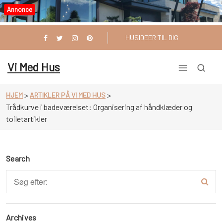
Videre
Annonce
til
indhold
HUSIDEER TIL DIG
Vi Med Hus
>
>
HJEM
ARTIKLER PÅ VI MED HUS
Trådkurve i badeværelset: Organisering af håndklæder og
toiletartikler
Search
Archives