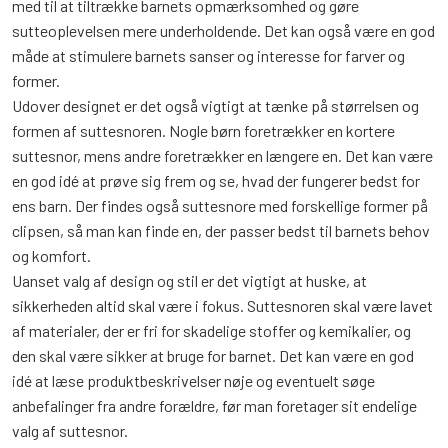
med til at tiltrække barnets opmærksomhed og gøre
sutteoplevelsen mere underholdende. Det kan også være en god
måde at stimulere barnets sanser og interesse for farver og
former.
Udover designet er det også vigtigt at tænke på størrelsen og
formen af suttesnoren. Nogle børn foretrækker en kortere
suttesnor, mens andre foretrækker en længere en. Det kan være
en god idé at prøve sig frem og se, hvad der fungerer bedst for
ens barn. Der findes også suttesnore med forskellige former på
clipsen, så man kan finde en, der passer bedst til barnets behov
og komfort.
Uanset valg af design og stil er det vigtigt at huske, at
sikkerheden altid skal være i fokus. Suttesnoren skal være lavet
af materialer, der er fri for skadelige stoffer og kemikalier, og
den skal være sikker at bruge for barnet. Det kan være en god
idé at læse produktbeskrivelser nøje og eventuelt søge
anbefalinger fra andre forældre, før man foretager sit endelige
valg af suttesnor.