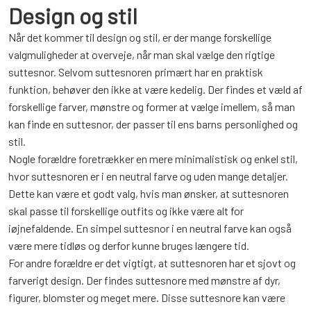
Design og stil
Når det kommer til design og stil, er der mange forskellige
valgmuligheder at overveje, når man skal vælge den rigtige
suttesnor. Selvom suttesnoren primært har en praktisk
funktion, behøver den ikke at være kedelig. Der findes et væld af
forskellige farver, mønstre og former at vælge imellem, så man
kan finde en suttesnor, der passer til ens barns personlighed og
stil.
Nogle forældre foretrækker en mere minimalistisk og enkel stil,
hvor suttesnoren er i en neutral farve og uden mange detaljer.
Dette kan være et godt valg, hvis man ønsker, at suttesnoren
skal passe til forskellige outfits og ikke være alt for
iøjnefaldende. En simpel suttesnor i en neutral farve kan også
være mere tidløs og derfor kunne bruges længere tid.
For andre forældre er det vigtigt, at suttesnoren har et sjovt og
farverigt design. Der findes suttesnore med mønstre af dyr,
figurer, blomster og meget mere. Disse suttesnore kan være