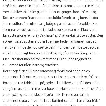
små børn, der bruger sut. Det er ikke unormalt, at sutten ender
med at blive tabt eller glemt et utal af gange i løbet af en dag.
Dette kan være frustrerende for både forældre og barn, da det
kan resultere i en utrøstelig baby og en stresset forælder. Her
kommer en suttesnor ind i billedet og kan være en lifesaver.
En suttesnor er en praktisk løsning til at undgå tabte sutter. Den
sørger for, at sutten altid er lige i nærheden af barnet, så det
nemt kan finde den og sætte den i munden igen. Dette betyder,
at barnet hurtigt kan finde trøst og ro, når det har brug for det.
En suttesnor kan derfor være med til at skabe tryghed og
sikkerhed for både barn og forælder.
Der er også en sikkerhedsmæssig fordel ved at bruge en
suttesnor. Når sutten er fastgjort til barnet, mindskes risikoen
for, at sutten falder ned på jorden eller bliver væk. På den måde
undgår man, at sutten bliver beskidt eller at barnet kommer til at
sutte på noget, der ikke er hygiejnisk. Derudover kan en
suttesnor også være med til at forhindre, at sutten bliver bidt i