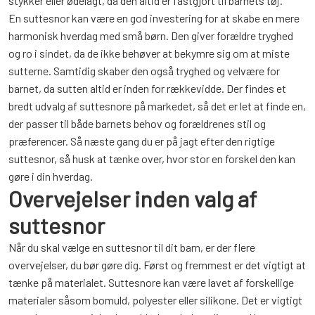
stykker eller ødelagt, da den altid er fastgjort til barnets tøj.
En suttesnor kan være en god investering for at skabe en mere
harmonisk hverdag med små børn. Den giver forældre tryghed
og ro i sindet, da de ikke behøver at bekymre sig om at miste
sutterne. Samtidig skaber den også tryghed og velvære for
barnet, da sutten altid er inden for rækkevidde. Der findes et
bredt udvalg af suttesnore på markedet, så det er let at finde en,
der passer til både barnets behov og forældrenes stil og
præferencer. Så næste gang du er på jagt efter den rigtige
suttesnor, så husk at tænke over, hvor stor en forskel den kan
gøre i din hverdag.
Overvejelser inden valg af
suttesnor
Når du skal vælge en suttesnor til dit barn, er der flere
overvejelser, du bør gøre dig. Først og fremmest er det vigtigt at
tænke på materialet. Suttesnore kan være lavet af forskellige
materialer såsom bomuld, polyester eller silikone. Det er vigtigt