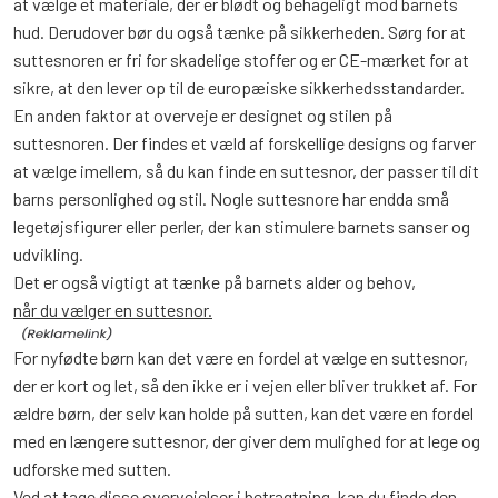
at vælge et materiale, der er blødt og behageligt mod barnets
hud. Derudover bør du også tænke på sikkerheden. Sørg for at
suttesnoren er fri for skadelige stoffer og er CE-mærket for at
sikre, at den lever op til de europæiske sikkerhedsstandarder.
En anden faktor at overveje er designet og stilen på
suttesnoren. Der findes et væld af forskellige designs og farver
at vælge imellem, så du kan finde en suttesnor, der passer til dit
barns personlighed og stil. Nogle suttesnore har endda små
legetøjsfigurer eller perler, der kan stimulere barnets sanser og
udvikling.
Det er også vigtigt at tænke på barnets alder og behov,
når du vælger en suttesnor.
For nyfødte børn kan det være en fordel at vælge en suttesnor,
der er kort og let, så den ikke er i vejen eller bliver trukket af. For
ældre børn, der selv kan holde på sutten, kan det være en fordel
med en længere suttesnor, der giver dem mulighed for at lege og
udforske med sutten.
Ved at tage disse overvejelser i betragtning, kan du finde den