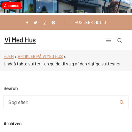
Videre
Annonce
til
indhold
HUSIDEER TIL DIG
Vi Med Hus
>
>
HJEM
ARTIKLER PÅ VI MED HUS
Undgå tabte sutter – en guide til valg af den rigtige suttesnor
Search
Archives