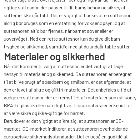
rigtige suttesnor, der passer til dit barns behov og sikrer, at
sutterne ikke går tabt. Det er vigtigt at huske, at en suttesnor
aldrig bør bruges som en erstatning for voksenopsyn, og at
suttesnoren altid bør fjernes, når barnet sover eller er
uovervåget. Med den rette suttesnor kan du give dit barn
tryghed og sikkerhed, samtidig med at du undgår tabte sutter.
Materialer og sikkerhed
Når det kommer til valg af suttesnor, er det vigtigt at tage
hensyn til materialer og sikkerhed. Da suttesnoren er beregnet
til at blive brugt af spædbørn og småbørn, er det afgørende, at
den er lavet af sikre og giftfri materialer. Det anbefales altid at
vælge en suttesnor, der er fremstillet af materialer som silikone,
BPA-fri plastik eller naturligt træ. Disse materialer er kendt for
at være sikre og ikke-giftige for barnet.
Derudover er det vigtigt at sikre sig, at suttesnoren er CE-
mærket. CE-mærket indikerer, at suttesnoren overholder de
europæiske sikkerhedsstandarder. Det er også en god idé at