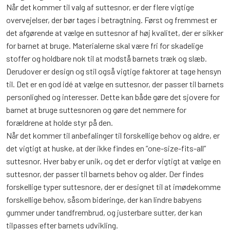
Når det kommer til valg af suttesnor, er der flere vigtige
overvejelser, der bør tages i betragtning. Først og fremmest er
det afgørende at vælge en suttesnor af høj kvalitet, der er sikker
for barnet at bruge. Materialerne skal være fri for skadelige
stoffer og holdbare nok til at modstå barnets træk og slæb.
Derudover er design og stil også vigtige faktorer at tage hensyn
til. Det er en god idé at vælge en suttesnor, der passer til barnets
personlighed og interesser. Dette kan både gøre det sjovere for
barnet at bruge suttesnoren og gøre det nemmere for
forældrene at holde styr på den.
Når det kommer til anbefalinger til forskellige behov og aldre, er
det vigtigt at huske, at der ikke findes en ”one-size-fits-all”
suttesnor. Hver baby er unik, og det er derfor vigtigt at vælge en
suttesnor, der passer til barnets behov og alder. Der findes
forskellige typer suttesnore, der er designet til at imødekomme
forskellige behov, såsom bideringe, der kan lindre babyens
gummer under tandfrembrud, og justerbare sutter, der kan
tilpasses efter barnets udvikling.