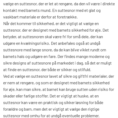
vælge en suttesnor, der er let at rengøre, da den vil være i direkte
kontakt med barnets mund. En suttesnor med et glat og
vaskbart materiale er derfor at foretrække.
Når det kommer til sikkerhed, er det vigtigt at vælge en
suttesnor, der er designet med barnets sikkerhed for øje. Det
betyder, at suttesnoren skal være fri for små dele, der kan
udgøre en kvælningsrisiko. Det anbefales også at undgå
suttesnore med lange snore, da de kan blive viklet rundt om
barnets hals og udgøre en fare. Der findes mange moderne og
sikre designs af suttesnore på markedet i dag, så det er muligt
at finde en suttesnor, der både er sikker og stilfuld.
Ved at vælge en suttesnor lavet af sikre og giftfri materialer, der
er nem at rengøre, og som er designet med barnets sikkerhed
for øje, kan man sikre, at barnet kan bruge sutten uden risiko for
skader eller farlige stoffer. Det er vigtigt at huske, at en
suttesnor kan være en praktisk og sikker løsning for både
forældre og barn, men det er vigtigt at vælge den rigtige
suttesnor med omhu for at undgå eventuelle problemer.