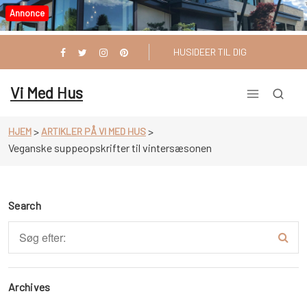
Videre
Annonce
til
indhold
HUSIDEER TIL DIG
Vi Med Hus
>
>
HJEM
ARTIKLER PÅ VI MED HUS
Veganske suppeopskrifter til vintersæsonen
Search
Archives