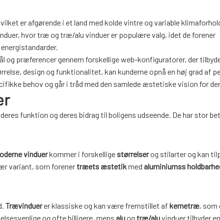
vilket er afgørende i et land med kolde vintre og variable klimaforhol
induer, hvor træ og træ/alu vinduer er populære valg, idet de forener
energistandarder.
mål og præferencer gennem forskellige web-konfiguratorer, der tilbyde
relse, design og funktionalitet, kan kunderne opnå en høj grad af p
pecifikke behov og går i tråd med den samlede æstetiske vision for de
er
r deres funktion og deres bidrag til boligens udseende. De har stor be
oderne vinduer
kommer i forskellige
størrelser
og stilarter og kan ti
lær variant, som forener
træets æstetik
med
aluminiumss holdbarhe
d.
Trævinduer
er klassiske og kan være fremstillet af
kernetræ
, som 
elsesvenlige og ofte billigere, mens
alu
og
træ/alu
vinduer tilbyder e