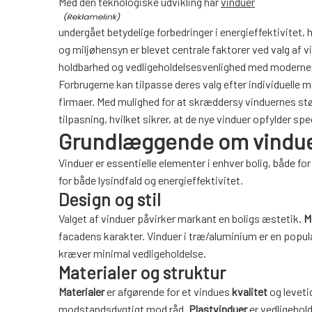
Med den teknologiske udvikling har
vinduer
undergået betydelige forbedringer i energieffektivitet, h
og miljøhensyn er blevet centrale faktorer ved valg af v
holdbarhed og vedligeholdelsesvenlighed med moderne 
Forbrugerne kan tilpasse deres valg efter individuelle 
firmaer. Med mulighed for at skræddersy vinduernes stør
tilpasning, hvilket sikrer, at de nye vinduer opfylder s
Grundlæggende om vindu
Vinduer er essentielle elementer i enhver bolig, både fo
for både lysindfald og energieffektivitet.
Design og stil
Valget af vinduer påvirker markant en boligs æstetik.
M
facadens karakter. Vinduer i træ/aluminium er en popu
kræver minimal vedligeholdelse.
Materialer og struktur
Materialer
er afgørende for et vindues
kvalitet
og leveti
modstandsdygtigt mod råd.
Plastvinduer
er vedligehold