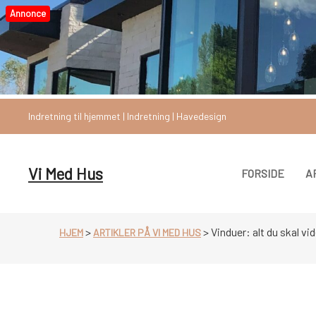
Videre
Annonce
til
indhold
Indretning til hjemmet | Indretning | Havedesign
Vi Med Hus
FORSIDE
A
>
>
Vinduer: alt du skal vi
HJEM
ARTIKLER PÅ VI MED HUS