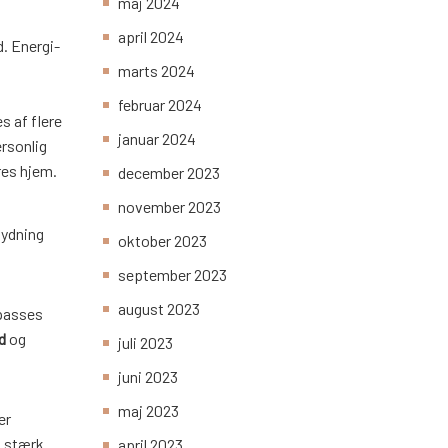
maj 2024
april 2024
d. Energi-
marts 2024
februar 2024
s af flere
januar 2024
ersonlig
res hjem.
december 2023
november 2023
tydning
oktober 2023
september 2023
august 2023
lpasses
d
og
juli 2023
juni 2023
maj 2023
er
n stærk
april 2023